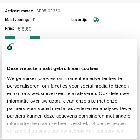
SB05100360
1"
€ 8,80
Aantal voor Veiligheidsklem voor luchtkoppeling met borgrand 1" / 35-4
-
+
Professioneel advies
Deze website maakt gebruik van cookies
15.000 producten uit voorraad
We gebruiken cookies om content en advertenties te
Hoge klantbeoordelingen: 9/10
personaliseren, om functies voor social media te bieden
Snelle levering
en om ons websiteverkeer te analyseren. Ook delen we
informatie over uw gebruik van onze site met onze
Snel naar
partners voor social media, adverteren en analyse. Deze
Details
Plus- en minpunten
Meer informatie
partners kunnen deze gegevens combineren met andere
informatie die u aan ze heeft verstrekt of die ze hebben
verzameld op basis van uw gebruik van hun services.
Details