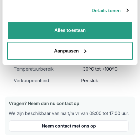
Op zoek naar een veiligheidsklem voor luchtkoppelingen met
borgrand? Deze veiligheidsklem is uitsluitend geschikt voor
Details tonen
luchtkoppelingen welke een borgrand hebben!
Plus- en minpunten
Alles toestaan
Goede bevestiging
Aanpassen
Meer informatie
Temperatuurbereik
-30ºC tot +100ºC
Verkoopeenheid
Per stuk
Vragen? Neem dan nu contact op
We zijn beschikbaar van ma t/m vr van 08:00 tot 17:00 uur.
Neem contact met ons op