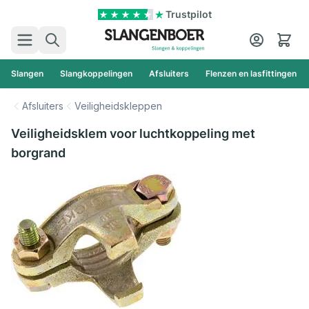
Ga naar de inhoud
Trustpilot
Zoek
Cart
Slangen
Slangkoppelingen
Afsluiters
Flenzen en lasfittingen
Afsluiters
Veiligheidskleppen
Veiligheidsklem voor luchtkoppeling met
borgrand