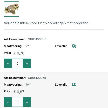
Veiligheidsklem voor luchtkoppelingen met borgrand.
Gegroepeerde productitems
SB05100350
1/2"
€ 6,70
Aantal voor Veiligheidsklem voor luchtkoppeling met borgrand 1/2" / 22
-
+
SB05100355
3/4"
€ 6,87
Aantal voor Veiligheidsklem voor luchtkoppeling met borgrand 3/4" / 2
-
+