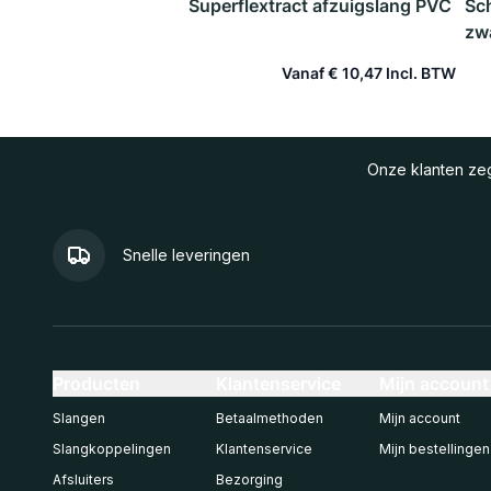
Superflextract afzuigslang PVC
Sc
zw
Vanaf
€ 10,47
In winkelwagen
Onze klanten z
Snelle leveringen
Producten
Klantenservice
Mijn account
Slangen
Betaalmethoden
Mijn account
Slangkoppelingen
Klantenservice
Mijn bestellingen
Afsluiters
Bezorging