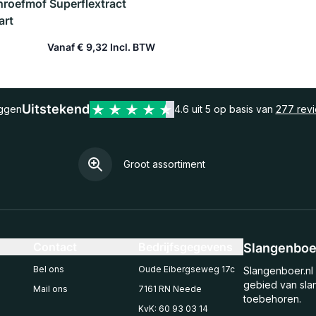
hroefmof Superflextract
art
Vanaf
€ 9,32
In winkelwagen
Uitstekend
eggen
4.6 uit 5 op basis van
277 rev
Groot assortiment
Contact
Bedrijfsgegevens
Slangenboer
Bel ons
Oude Eibergseweg 17c
Slangenboer.nl 
gebied van sla
Mail ons
7161 RN Neede
toebehoren.
KvK: 60 93 03 14