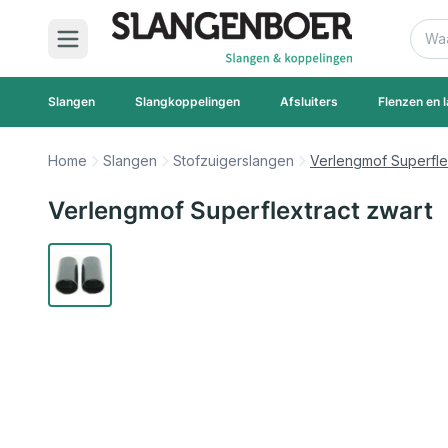
Ga naar de inhoud
Zoek
Slangen
Slangkoppelingen
Afsluiters
Flenzen en l
Home
Slangen
Stofzuigerslangen
Verlengmof Superfle
Verlengmof Superflextract zwart