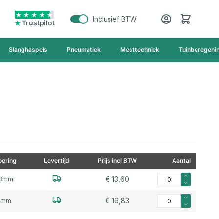
Cart
Inclusief BTW
Trustpilot
Slanghaspels
Pneumatiek
Mesttechniek
Tuinberegeni
ering
Levertijd
Prijs incl BTW
Aantal
Aantal voor Verleng
€ 13,60
38mm
Aantal voor Verlengm
€ 16,83
51mm