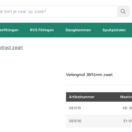
asfittingen
RVS Fittingen
Slangklemmen
Spuitpistolen
xtract zwart
Verlengmof 38/51mm zwart.
Artikelnummer
Maatvo
Gegroepeerde productitems
SB1015
38-
SB1016
51-