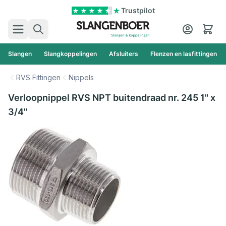
Ga naar de inhoud
Trustpilot
Zoek
Cart
Slangen
Slangkoppelingen
Afsluiters
Flenzen en lasfittingen
RVS Fittingen
Nippels
Verloopnippel RVS NPT buitendraad nr. 245 1" x
3/4"