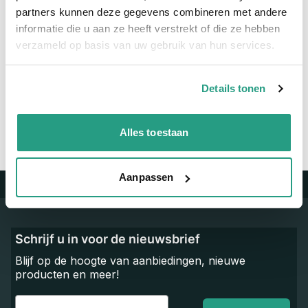
Maatvoering koppeling
1" x 3/4"
partners kunnen deze gegevens combineren met andere
informatie die u aan ze heeft verstrekt of die ze hebben
verzameld op basis van uw gebruik van hun services.
Vragen? Neem dan nu contact op
We zijn beschikbaar van ma t/m vr van 08:00 tot 17:00 uur.
Details tonen
Neem contact met ons op
Alles toestaan
Aanpassen
Trustpilot
Schrijf u in voor de nieuwsbrief
Blijf op de hoogte van aanbiedingen, nieuwe
producten en meer!
Email