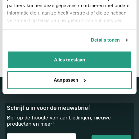
Maatvoering koppeling
2" x 1 1/2"
partners kunnen deze gegevens combineren met andere
informatie die u aan ze heeft verstrekt of die ze hebben
verzameld op basis van uw gebruik van hun services.
Vragen? Neem dan nu contact op
We zijn beschikbaar van ma t/m vr van 08:00 tot 17:00 uur.
Details tonen
Neem contact met ons op
Alles toestaan
Aanpassen
Trustpilot
Schrijf u in voor de nieuwsbrief
Blijf op de hoogte van aanbiedingen, nieuwe
producten en meer!
Email