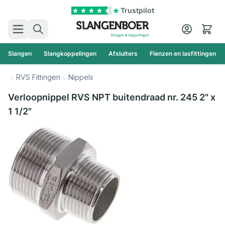
Ga naar de inhoud
Trustpilot
Zoek
Cart
Slangen
Slangkoppelingen
Afsluiters
Flenzen en lasfittingen
RVS Fittingen
Nippels
Verloopnippel RVS NPT buitendraad nr. 245 2" x
1 1/2"