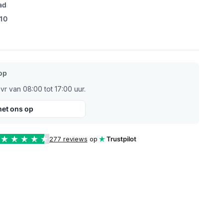
ad
/10
op
r van 08:00 tot 17:00 uur.
et ons op
277 reviews
op
Trustpilot