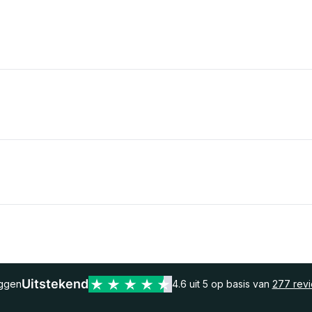
Uitstekend
eggen
4.6 uit 5 op basis van
277 rev