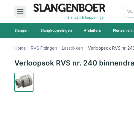
Ga naar de inhoud
Zoek
Slangen
Slangkoppelingen
Afsluiters
Flenzen en l
Home
RVS Fittingen
Lassokken
Verloopsok RVS nr. 24
Verloopsok RVS nr. 240 binnendra