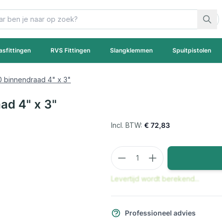
asfittingen
RVS Fittingen
Slangklemmen
Spuitpistolen
0 binnendraad 4" x 3"
ad 4" x 3"
€ 72,83
Aantal
Levertijd wordt berekend...
Professioneel advies