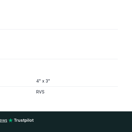
4" x 3"
RVS
iews
Trustpilot