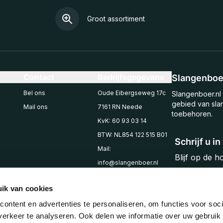
Groot assortiment
Contact
Bedrijfsgegevens
Slangenboer
Bel ons
Oude Eibergseweg 17c
Slangenboer.nl 
gebied van sla
Mail ons
7161 RN Neede
toebehoren.
KvK: 60 93 03 14
BTW: NL854 122 515 B01
Schrijf u i
Mail:
Blijf op de 
info@slangenboer.nl
Email
Tel: +31545294853
ik van cookies
ontent en advertenties te personaliseren, om functies voor soci
erkeer te analyseren. Ook delen we informatie over uw gebruik 