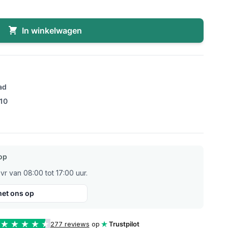
In winkelwagen
ad
/10
op
r van 08:00 tot 17:00 uur.
et ons op
277 reviews
op
Trustpilot