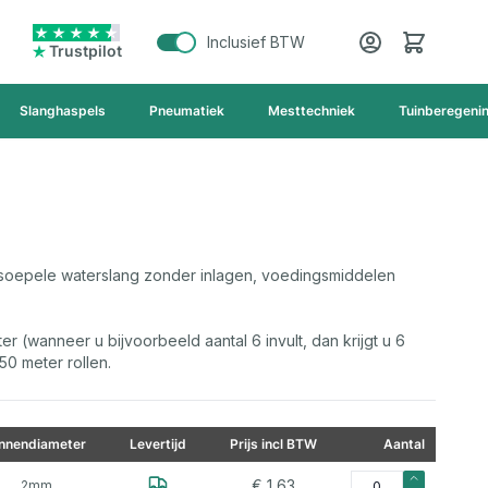
Cart
Inclusief BTW
Trustpilot
Slanghaspels
Pneumatiek
Mesttechniek
Tuinberegeni
r soepele waterslang zonder inlagen, voedingsmiddelen
er (wanneer u bijvoorbeeld aantal 6 invult, dan krijgt u 6
50 meter rollen.
innendiameter
Levertijd
Prijs incl BTW
Aantal
Aantal voor Watersla
€ 1,63
2mm