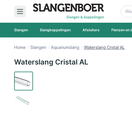
Ga naar de inhoud
Zoek
Slangen
Slangkoppelingen
Afsluiters
Flenzen en l
Home
Slangen
Aquariumslang
Waterslang Cristal AL
Waterslang Cristal AL