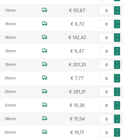
Aantal voor Watersla
€ 93,87
13mm
Aantal voor Watersla
€ 6,72
16mm
Aantal voor Watersla
€ 142,42
16mm
Aantal voor Watersla
€ 6,47
19mm
Aantal voor Watersla
€ 201,33
19mm
Aantal voor Watersla
€ 7,77
25mm
Aantal voor Watersla
€ 291,31
25mm
Aantal voor Watersla
€ 10,36
32mm
Aantal voor Watersla
€ 15,54
38mm
Aantal voor Watersla
€ 19,17
50mm