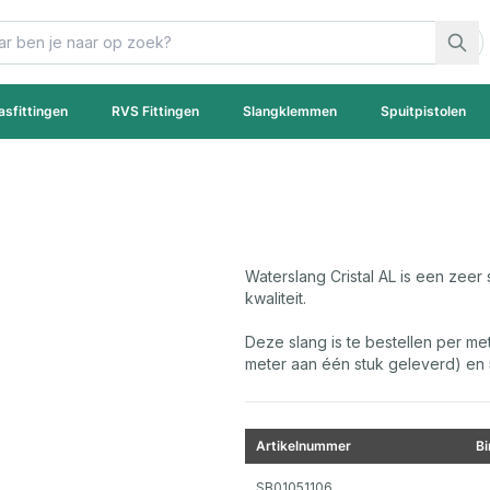
asfittingen
RVS Fittingen
Slangklemmen
Spuitpistolen
Waterslang Cristal AL is een zee
kwaliteit.
Deze slang is te bestellen per met
meter aan één stuk geleverd) en 
Artikelnummer
B
Gegroepeerde productitems
SB01051106