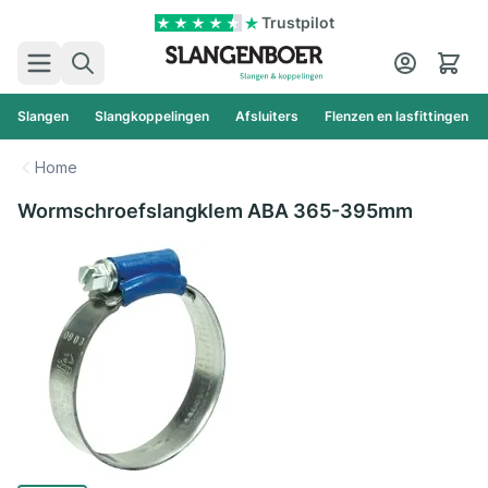
Ga naar de inhoud
Trustpilot
Zoek
Cart
Slangen
Slangkoppelingen
Afsluiters
Flenzen en lasfittingen
Home
Wormschroefslangklem ABA 365-395mm