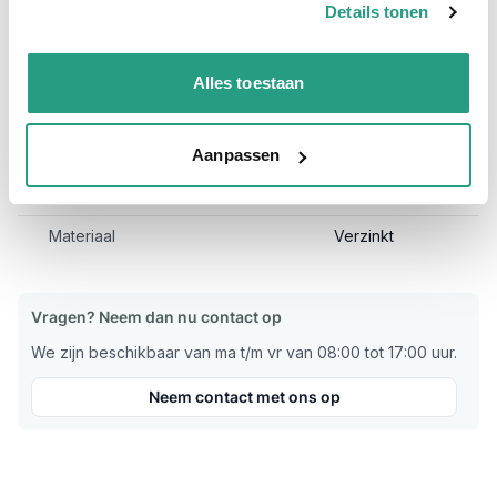
Wormschroefslangklem ABA 365-395mm is vaak direct uit
Details tonen
voorraad leverbaar en is al per stuk te bestellen.
Bekijk andere maatvoeringen van de ABA slangklem verzinkt
Alles toestaan
hier!
Meer informatie
Aanpassen
Maatvoering koppeling
365 - 395mm
Materiaal
Verzinkt
Vragen? Neem dan nu contact op
We zijn beschikbaar van ma t/m vr van 08:00 tot 17:00 uur.
Neem contact met ons op