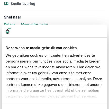
Snelle levering
Snel naar
Details
Meer informatie
Details
Slangklem ABA verzinkt 365 -
Deze website maakt gebruik van cookies
395mm kopen?
We gebruiken cookies om content en advertenties te
personaliseren, om functies voor social media te bieden
ABA verzinkt slangklem 365 - 395mm, staat bekend om het
en om ons websiteverkeer te analyseren. Ook delen we
blauwe huisje. De ABA slangklem is één van de beste
informatie over uw gebruik van onze site met onze
slangklem en wordt hierdoor veelvuldig ingezet bij diverse
toepassingen in de landbouw en algemene industrie.
partners voor social media, adverteren en analyse. Deze
partners kunnen deze gegevens combineren met andere
De ABA slangklem verzinkt heeft een bereik van 365 - 395mm,
informatie die u aan ze heeft verstrekt of die ze hebben
dit wil zeggen dat het bereik tussen deze 2 getallen het
verzameld op basis van uw gebruik van hun services.
klembereik is.
De slangklem verzinkt is van het merk ABA, de