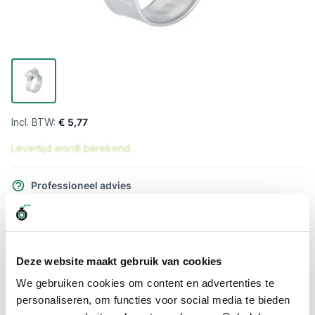
€ 5,77
Levertijd wordt berekend...
Professioneel advies
15.000 producten uit voorraad
Hoge klantbeoordelingen: 9/10
Snelle levering
Deze website maakt gebruik van cookies
Snel naar
We gebruiken cookies om content en advertenties te
personaliseren, om functies voor social media te bieden
Meer informatie