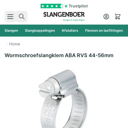
Ga naar de inhoud
Trustpilot
Zoek
Cart
Slangen
Slangkoppelingen
Afsluiters
Flenzen en lasfittingen
Home
Wormschroefslangklem ABA RVS 44-56mm