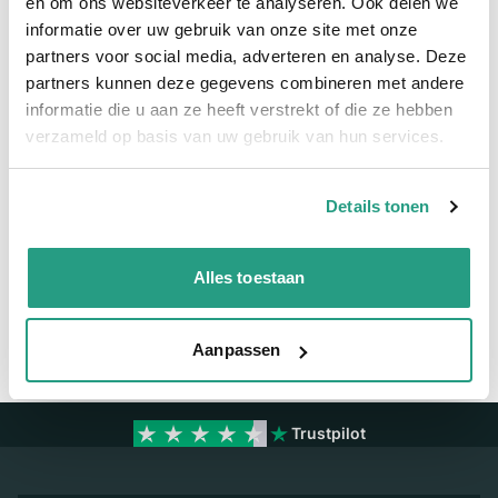
en om ons websiteverkeer te analyseren. Ook delen we
informatie over uw gebruik van onze site met onze
Meer informatie
partners voor social media, adverteren en analyse. Deze
partners kunnen deze gegevens combineren met andere
Maatvoering koppeling
44 - 56mm
informatie die u aan ze heeft verstrekt of die ze hebben
Materiaal
RVS
verzameld op basis van uw gebruik van hun services.
Details tonen
Vragen? Neem dan nu contact op
We zijn beschikbaar van ma t/m vr van 08:00 tot 17:00 uur.
Alles toestaan
Neem contact met ons op
Aanpassen
Trustpilot