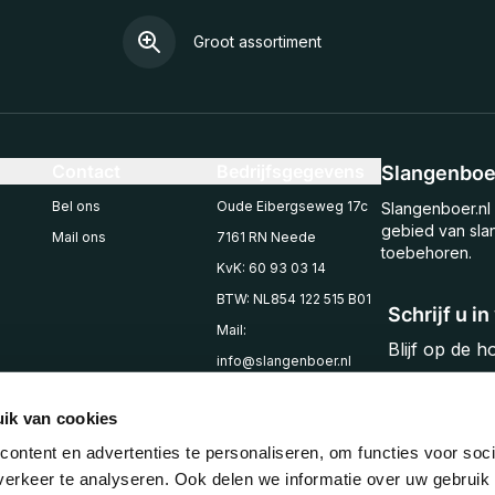
Groot assortiment
Contact
Bedrijfsgegevens
Slangenboer
Bel ons
Oude Eibergseweg 17c
Slangenboer.nl 
gebied van sla
Mail ons
7161 RN Neede
toebehoren.
KvK: 60 93 03 14
BTW: NL854 122 515 B01
Schrijf u i
Mail:
Blijf op de 
info@slangenboer.nl
Email
Tel: +31545294853
ik van cookies
ontent en advertenties te personaliseren, om functies voor soci
erkeer te analyseren. Ook delen we informatie over uw gebruik 