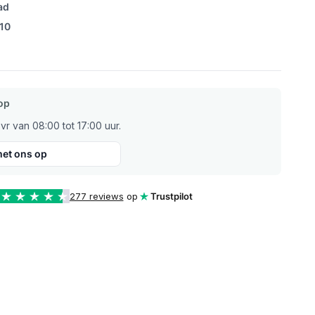
ad
/10
op
r van 08:00 tot 17:00 uur.
et ons op
277 reviews
op
Trustpilot