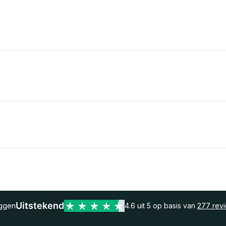
Uitstekend
eggen
4.6 uit 5 op basis van
277 rev