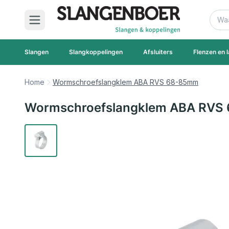
Ga naar de inhoud
Zoek
Slangen
Slangkoppelingen
Afsluiters
Flenzen en l
Home
Wormschroefslangklem ABA RVS 68-85mm
Wormschroefslangklem ABA RVS