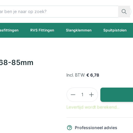
asfittingen
RVS Fittingen
Slangklemmen
Spuitpistolen
 68-85mm
€ 6,78
Aantal
Levertijd wordt berekend...
Professioneel advies