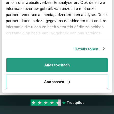
en om ons websiteverkeer te analyseren. Ook delen we
informatie over uw gebruik van onze site met onze
Meer informatie
partners voor social media, adverteren en analyse. Deze
partners kunnen deze gegevens combineren met andere
Maatvoering koppeling
110 x 140mm
informatie die u aan ze heeft verstrekt of die ze hebben
Materiaal
Verzinkt
verzameld op basis van uw gebruik van hun services.
Details tonen
Vragen? Neem dan nu contact op
We zijn beschikbaar van ma t/m vr van 08:00 tot 17:00 uur.
Alles toestaan
Neem contact met ons op
Aanpassen
Trustpilot