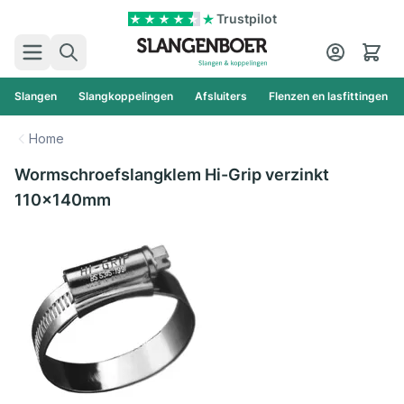
Ga naar de inhoud
Trustpilot
Zoek
Cart
Slangen
Slangkoppelingen
Afsluiters
Flenzen en lasfittingen
Home
Wormschroefslangklem Hi-Grip verzinkt
110x140mm