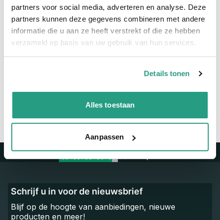
Maatvoering koppeling
270 x 300mm
partners voor social media, adverteren en analyse. Deze
partners kunnen deze gegevens combineren met andere
Materiaal
Verzinkt
informatie die u aan ze heeft verstrekt of die ze hebben
verzameld op basis van uw gebruik van hun services.
Vragen? Neem dan nu contact op
We zijn beschikbaar van ma t/m vr van 08:00 tot 17:00 uur.
Details tonen
Neem contact met ons op
Alles toestaan
Aanpassen
Trustpilot
Schrijf u in voor de nieuwsbrief
Blijf op de hoogte van aanbiedingen, nieuwe
producten en meer!