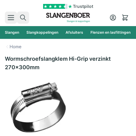
Ga naar de inhoud
Trustpilot
Zoek
Cart
Slangen
Slangkoppelingen
Afsluiters
Flenzen en lasfittingen
Home
Wormschroefslangklem Hi-Grip verzinkt
270x300mm