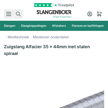
Ga naar de inhoud
Trustpilot
Zoek
Cart
Slangen
Slangkoppelingen
Afsluiters
Flenzen en lasfittingen
Mesttechniek
Mestmixer onderdelen
Zuigslang Alfacier 35 x 44mm met stalen
spiraal