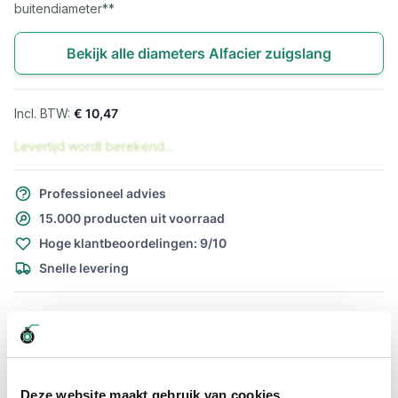
buitendiameter**
Bekijk alle diameters Alfacier zuigslang
€ 10,47
Levertijd wordt berekend...
Professioneel advies
15.000 producten uit voorraad
Hoge klantbeoordelingen: 9/10
Snelle levering
Snel naar
Details
Meer informatie
Details
Deze website maakt gebruik van cookies