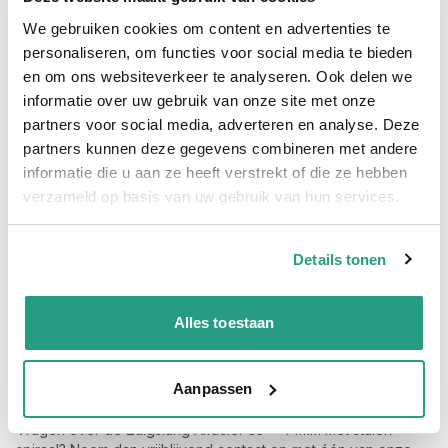
Zuigslang met stalen spiraal 35 x
We gebruiken cookies om content en advertenties te
personaliseren, om functies voor social media te bieden
44mm transparant
en om ons websiteverkeer te analyseren. Ook delen we
informatie over uw gebruik van onze site met onze
De transparante zuigslang Alfacier 35 x 44mm wordt vaak
gebruikt in de algemene industrie en agrarische sector. De
partners voor social media, adverteren en analyse. Deze
extra flexibele zuigslang is voorzien van een stalen spiraal,
partners kunnen deze gegevens combineren met andere
hierdoor kan de slang hoge onderdrukken aan.
informatie die u aan ze heeft verstrekt of die ze hebben
verzameld op basis van uw gebruik van hun services.
De Zuigslang Alfacier 35 x 44mm met stalen spiraal is uitermate
geschikt om als zuigslang te gebruiken voor diverse pompen,
als zodebemesterslang of als zuigslang voor andere
toepassingen.
Details tonen
De Zuigslang Alfacier 35 x 44mm met stalen spiraal heeft een
PVC binnen en buitenwand, hierdoor is de slang te gebruiken
bij temperatuur van -10ºC tot + 60ºC.
Alles toestaan
De transparante zuigslang 35 x 44mm heeft een onderdruk
van +/- min 0,9 bar en is hierdoor één van de meest
Aanpassen
verkochte zuigslangen uit ons assortiment.
Vragen over de Zuigslang Alfacier 35 x 44mm met stalen