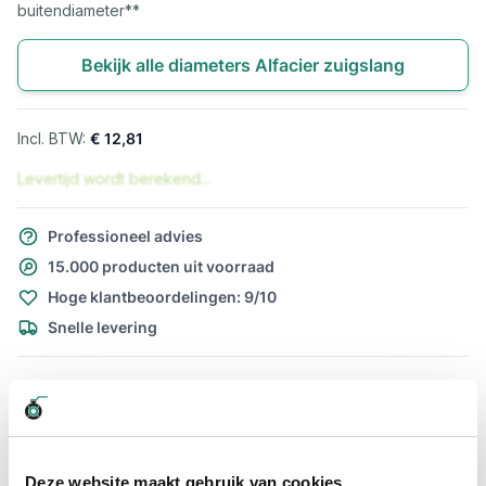
buitendiameter**
Bekijk alle diameters Alfacier zuigslang
€ 12,81
Levertijd wordt berekend...
Professioneel advies
15.000 producten uit voorraad
Hoge klantbeoordelingen: 9/10
Snelle levering
Snel naar
Details
Meer informatie
Details
Deze website maakt gebruik van cookies