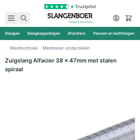
Ga naar de inhoud
Trustpilot
Zoek
Cart
Slangen
Slangkoppelingen
Afsluiters
Flenzen en lasfittingen
Mesttechniek
Mestmixer onderdelen
Zuigslang Alfacier 38 x 47mm met stalen
spiraal