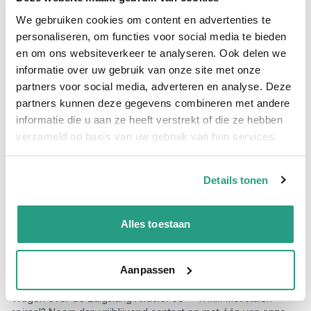
Zuigslang met stalen spiraal 38 x
We gebruiken cookies om content en advertenties te
personaliseren, om functies voor social media te bieden
47mm transparant
en om ons websiteverkeer te analyseren. Ook delen we
informatie over uw gebruik van onze site met onze
De transparante zuigslang Alfacier 38 x 47mm wordt vaak
gebruikt in de algemene industrie en agrarische sector. De
partners voor social media, adverteren en analyse. Deze
extra flexibele zuigslang is voorzien van een stalen spiraal,
partners kunnen deze gegevens combineren met andere
hierdoor kan de slang hoge onderdrukken aan.
informatie die u aan ze heeft verstrekt of die ze hebben
verzameld op basis van uw gebruik van hun services.
De Zuigslang Alfacier 38 x 47mm met stalen spiraal is uitermate
geschikt om als zuigslang te gebruiken voor diverse pompen,
als zodebemesterslang of als zuigslang voor andere
toepassingen.
Details tonen
De Zuigslang Alfacier 38 x 47mm met stalen spiraal heeft een
PVC binnen en buitenwand, hierdoor is de slang te gebruiken
bij temperatuur van -10ºC tot + 60ºC.
Alles toestaan
De transparante zuigslang 38 x 47mm heeft een onderdruk
van +/- min 0,9 bar en is hierdoor één van de meest
Aanpassen
verkochte zuigslangen uit ons assortiment.
Vragen over de Zuigslang Alfacier 38 x 47mm met stalen