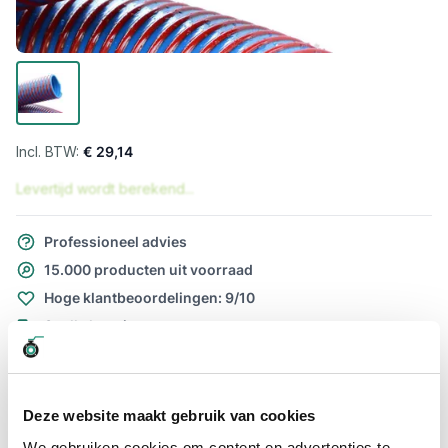
€ 29,14
Levertijd wordt berekend...
Professioneel advies
15.000 producten uit voorraad
Hoge klantbeoordelingen: 9/10
Snelle levering
Snel naar
Meer informatie
Deze website maakt gebruik van cookies
We gebruiken cookies om content en advertenties te