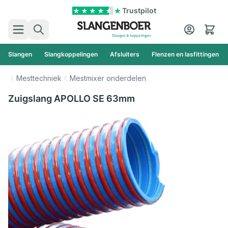
Ga naar de inhoud
Trustpilot
Zoek
Cart
Slangen
Slangkoppelingen
Afsluiters
Flenzen en lasfittingen
Mesttechniek
Mestmixer onderdelen
Zuigslang APOLLO SE 63mm