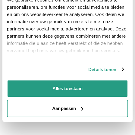
Meer informatie
personaliseren, om functies voor social media te bieden
en om ons websiteverkeer te analyseren. Ook delen we
Binnendiameter
63mm
informatie over uw gebruik van onze site met onze
Materiaal binnenwand
PVC
partners voor social media, adverteren en analyse. Deze
partners kunnen deze gegevens combineren met andere
Materiaal buitenwand
PVC
informatie die u aan ze heeft verstrekt of die ze hebben
Barstdruk
10 bar
verzameld op basis van uw gebruik van hun services.
Werkdruk
4 bar
Details tonen
Vragen? Neem dan nu contact op
Alles toestaan
We zijn beschikbaar van ma t/m vr van 08:00 tot 17:00 uur.
Neem contact met ons op
Aanpassen