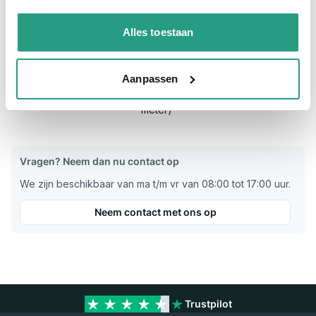
Materiaal
PVC
buitenwand
Alles toestaan
Temperatuurbereik
-20/+ 55°C
Werkdruk
5 bar
Aanpassen
Per meter (max. rollengte 50
Verkoopeenheid
meter)
Vragen? Neem dan nu contact op
We zijn beschikbaar van ma t/m vr van 08:00 tot 17:00 uur.
Neem contact met ons op
Trustpilot