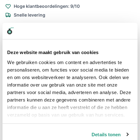
Hoge klantbeoordelingen: 9/10
Snelle levering
Snel naar
Plus- en minpunten
Meer informatie
Deze website maakt gebruik van cookies
Plus- en minpunten
We gebruiken cookies om content en advertenties te
Zeer flexibele PVC zuigslang met opliggende spiraal
personaliseren, om functies voor social media te bieden
Meest verkochte slang voor afvalverwerking en landbouw
en om ons websiteverkeer te analyseren. Ook delen we
toepassingen
informatie over uw gebruik van onze site met onze
partners voor social media, adverteren en analyse. Deze
partners kunnen deze gegevens combineren met andere
Meer informatie
informatie die u aan ze heeft verstrekt of die ze hebben
Binnendiameter
76mm
verzameld op basis van uw gebruik van hun services.
Materiaal
PVC zwart
binnenwand
Details tonen