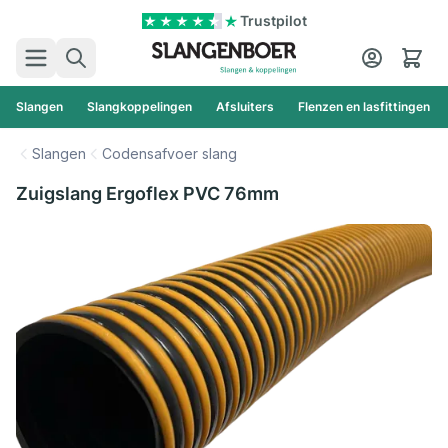
Ga naar de inhoud
Trustpilot
Zoek
Cart
Slangen
Slangkoppelingen
Afsluiters
Flenzen en lasfittingen
Slangen
Codensafvoer slang
Zuigslang Ergoflex PVC 76mm