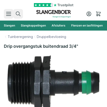
Ga naar de inhoud
Trustpilot
Zoek
Cart
Slangen
Slangkoppelingen
Afsluiters
Flenzen en lasfittingen
Tuinberegening
Druppelbevloeiing
Drip overgangstuk buitendraad 3/4"