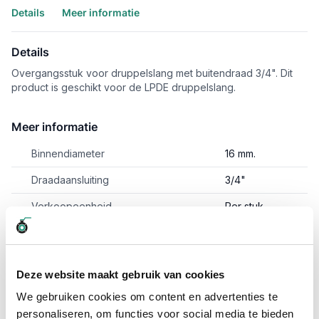
Details
Meer informatie
Details
Overgangsstuk voor druppelslang met buitendraad 3/4". Dit
product is geschikt voor de LPDE druppelslang.
Meer informatie
Binnendiameter
16 mm.
Draadaansluiting
3/4"
Verkoopeenheid
Per stuk
Vragen? Neem dan nu contact op
Deze website maakt gebruik van cookies
We zijn beschikbaar van ma t/m vr van 08:00 tot 17:00 uur.
We gebruiken cookies om content en advertenties te
Neem contact met ons op
personaliseren, om functies voor social media te bieden