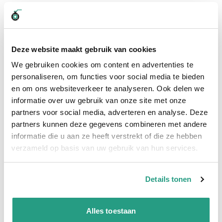
1" type D
Kamlok koppelingen, worden ook vaak Camlock of Kamlock
koppelingen genoemd. De meest gebruikte materialen zijn
Aluminium, Polypropyleen en RVS. De Kamlok koppelingen
Deze website maakt gebruik van cookies
werken volgens twee verschillende systemen. Deze twee
systemen worden de mannelijke en vrouwelijke koppeling
We gebruiken cookies om content en advertenties te
genoemd. Deze koppeling is van aluminium en heeft een
personaliseren, om functies voor social media te bieden
maatvoering van 1".
Bekijk hier de andere maatvoeringen van
en om ons websiteverkeer te analyseren. Ook delen we
de Kamlok ALU VROUW-deel met binnendraad 1" type D.
informatie over uw gebruik van onze site met onze
Aluminium Kamlok Koppeling
partners voor social media, adverteren en analyse. Deze
partners kunnen deze gegevens combineren met andere
Het voordeel van Aluminium materiaal is de kwaliteit en prijs.
informatie die u aan ze heeft verstrekt of die ze hebben
Aluminium is namelijk goedkoper dan RVS. Ook is het een
verzameld op basis van uw gebruik van hun services.
voordeel dat aluminium niet zwaar is.
Bekijk hier alle soorten Kamlock koppelingen
Details tonen
Meer informatie
Alles toestaan
Maatvoering koppeling
1"