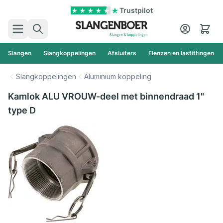
Ga naar de inhoud
Trustpilot
Zoek
Cart
Slangen
Slangkoppelingen
Afsluiters
Flenzen en lasfittingen
Slangkoppelingen
Aluminium koppeling
Kamlok ALU VROUW-deel met binnendraad 1"
type D