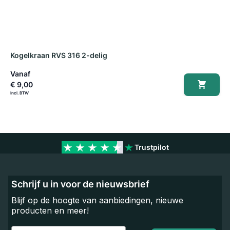
Kogelkraan RVS 316 2-delig
K
Vanaf
V
€ 9,00
€
Trustpilot
Schrijf u in voor de nieuwsbrief
Blijf op de hoogte van aanbiedingen, nieuwe
producten en meer!