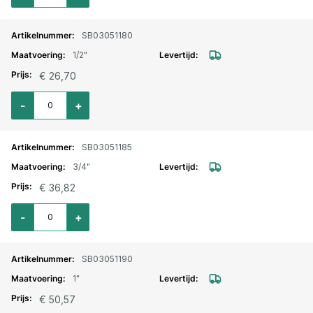
SB03051180
1/2"
€ 26,70
Aantal voor Kogelkraan RVS 316 3-delig bi.bi 1/2"
-
+
SB03051185
3/4"
€ 36,82
Aantal voor Kogelkraan RVS 316 3-delig bi.bi 3/4"
-
+
SB03051190
1"
€ 50,57