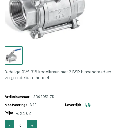
3-delige RVS 316 kogelkraan met 2 BSP binnendraad en
vergrendelbare hendel.
Gegroepeerde productitems
SB03051175
1/4"
€ 24,02
Aantal voor Kogelkraan RVS 316 3-delig bi.bi 1/4"
-
+