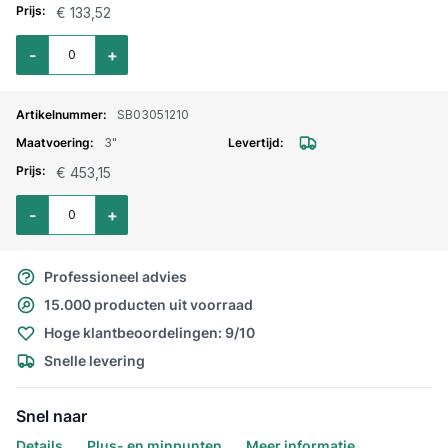
€ 133,52
Aantal voor Kogelkraan RVS 316 3-delig bi.bi 2"
-
+
SB03051210
3"
€ 453,15
Aantal voor Kogelkraan RVS 316 3-delig bi.bi 3"
-
+
Professioneel advies
15.000 producten uit voorraad
Hoge klantbeoordelingen: 9/10
Snelle levering
Snel naar
Details
Plus- en minpunten
Meer informatie