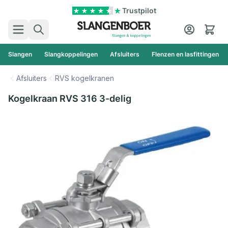
Ga naar de inhoud
Trustpilot
Zoek
Cart
Slangen
Slangkoppelingen
Afsluiters
Flenzen en lasfittingen
Afsluiters
RVS kogelkranen
Kogelkraan RVS 316 3-delig