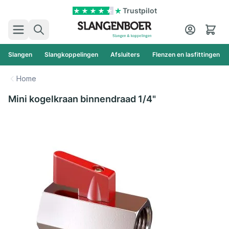
Ga naar de inhoud
Trustpilot
Zoek
Cart
Slangen
Slangkoppelingen
Afsluiters
Flenzen en lasfittingen
Home
Mini kogelkraan binnendraad 1/4"