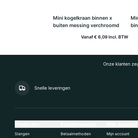
Mini kogelkraan binnen x
Mi
buiten messing verchroomd
bi
Vanaf
€ 6,09
In winkelwagen
Onze klanten z
Snelle leveringen
Producten
Klantenservice
Mijn account
Slangen
Betaalmethoden
Mijn account