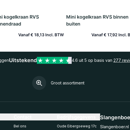
ni kogelkraan RVS
Mini kogelkraan RVS binnen 
nnendraad
buiten
Vanaf
€ 18,13
Vanaf
€ 17,92
In winkelwagen
In winkelwagen
Uitstekend
eggen
4.6 uit 5 op basis van
277 rev
Groot assortiment
Contact
Bedrijfsgegevens
Slangenboer
Bel ons
Oude Eibergseweg 17c
Slangenboer.nl 