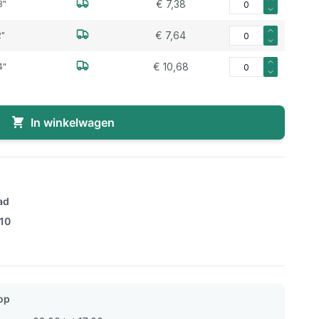
€ 7,38
8"
Aantal voor Mini koge
€ 7,64
2"
Aantal voor Mini kog
€ 10,68
4"
In winkelwagen
ad
/10
op