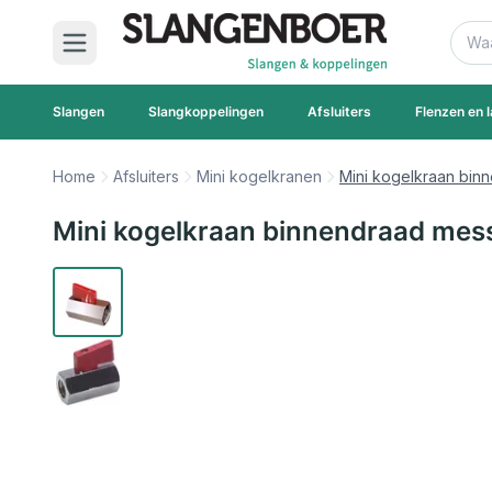
Ga naar de inhoud
Zoek
Slangen
Slangkoppelingen
Afsluiters
Flenzen en l
Home
Afsluiters
Mini kogelkranen
Mini kogelkraan bin
Mini kogelkraan binnendraad mes