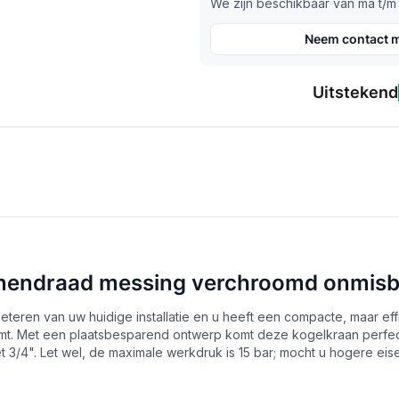
We zijn beschikbaar van ma t/m v
Neem contact m
Uitstekend
nnendraad messing verchroomd onmis
rbeteren van uw huidige installatie en u heeft een compacte, maar ef
mt. Met een plaatsbesparend ontwerp komt deze kogelkraan perfect t
et 3/4". Let wel, de maximale werkdruk is 15 bar; mocht u hogere e