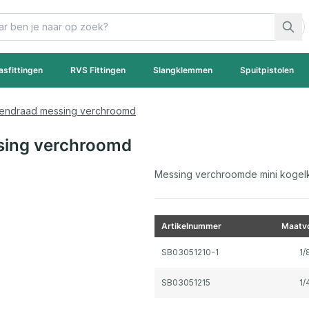
asfittingen
RVS Fittingen
Slangklemmen
Spuitpistolen
nendraad messing verchroomd
sing verchroomd
Messing verchroomde mini kogelk
Artikelnummer
Maatvo
Gegroepeerde productitems
SB03051210-1
1/
SB03051215
1/