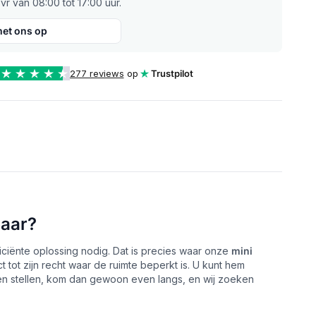
r van 08:00 tot 17:00 uur.
et ons op
277 reviews
op
Trustpilot
baar?
ficiënte oplossing nodig. Dat is precies waar onze
mini
ot zijn recht waar de ruimte beperkt is. U kunt hem
isen stellen, kom dan gewoon even langs, en wij zoeken