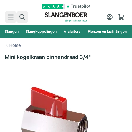
Ga naar de inhoud
Trustpilot
Zoek
Cart
Slangen
Slangkoppelingen
Afsluiters
Flenzen en lasfittingen
Home
Mini kogelkraan binnendraad 3/4"