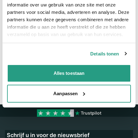
informatie over uw gebruik van onze site met onze
partners voor social media, adverteren en analyse. Deze
Meer informatie
partners kunnen deze gegevens combineren met andere
informatie die u aan ze heeft verstrekt of die ze hebben
Binnendiameter
19mm
verzameld op basis van uw gebruik van hun services.
Vragen? Neem dan nu contact op
Details tonen
We zijn beschikbaar van ma t/m vr van 08:00 tot 17:00 uur.
Neem contact met ons op
Alles toestaan
Aanpassen
Trustpilot
Schrijf u in voor de nieuwsbrief