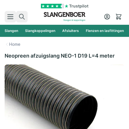
Ga naar de inhoud
Trustpilot
Zoek
Cart
Slangen
Slangkoppelingen
Afsluiters
Flenzen en lasfittingen
Home
Neopreen afzuigslang NEO-1 D19 L=4 meter