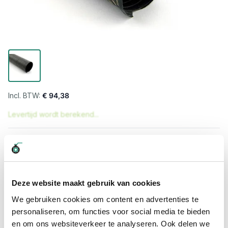
€ 94,38
Levertijd wordt berekend...
Professioneel advies
15.000 producten uit voorraad
Hoge klantbeoordelingen: 9/10
Deze website maakt gebruik van cookies
Snelle levering
We gebruiken cookies om content en advertenties te
personaliseren, om functies voor social media te bieden
Snel naar
en om ons websiteverkeer te analyseren. Ook delen we
Meer informatie