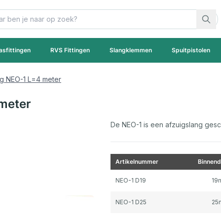
asfittingen
RVS Fittingen
Slangklemmen
Spuitpistolen
g NEO-1 L=4 meter
meter
De NEO-1 is een afzuigslang gesch
Artikelnummer
Binnend
Gegroepeerde productitems
NEO-1 D19
19
NEO-1 D25
25