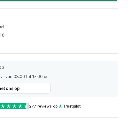
ad
/10
op
r van 08:00 tot 17:00 uur.
et ons op
277 reviews
op
Trustpilot