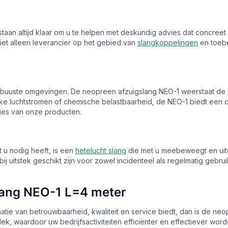
staan altijd klaar om u te helpen met deskundig advies dat concreet 
iet alleen leverancier op het gebied van
slangkoppelingen
en toeb
obuuste omgevingen. De neopreen afzuigslang NEO-1 weerstaat de ei
erke luchtstromen of chemische belastbaarheid, de NEO-1 biedt ee
ties van onze producten.
 u nodig heeft, is een
hetelucht slang
die met u meebeweegt en uit
bij uitstek geschikt zijn voor zowel incidenteel als regelmatig geb
slang NEO-1 L=4 meter
tie van betrouwbaarheid, kwaliteit en service biedt, dan is de ne
 waardoor uw bedrijfsactiviteiten efficiënter en effectiever worde