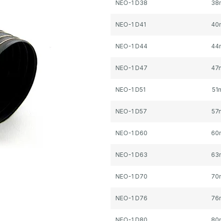
NEO-1 D38
38
NEO-1 D41
40
NEO-1 D44
44
NEO-1 D47
47
NEO-1 D51
51
NEO-1 D57
57
NEO-1 D60
60
NEO-1 D63
63
NEO-1 D70
70
NEO-1 D76
76
NEO-1 D80
80