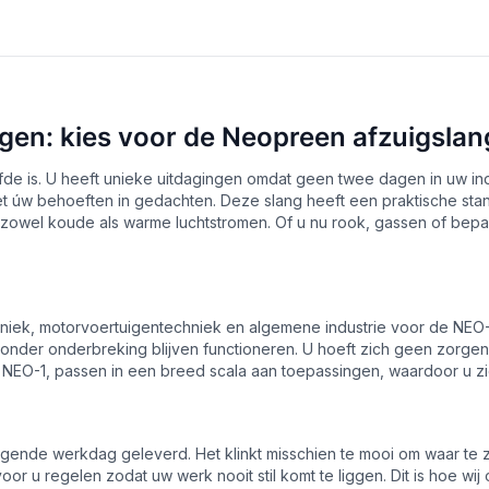
ggen: kies voor de Neopreen afzuigsla
de is. U heeft unieke uitdagingen omdat geen twee dagen in uw indu
t úw behoeften in gedachten. Deze slang heeft een praktische sta
n zowel koude als warme luchtstromen. Of u nu rook, gassen of bep
niek, motorvoertuigentechniek en algemene industrie voor de NEO-
zonder onderbreking blijven functioneren. U hoeft zich geen zorge
 NEO-1, passen in een breed scala aan toepassingen, waardoor u z
lgende werkdag geleverd. Het klinkt misschien te mooi om waar te
oor u regelen zodat uw werk nooit stil komt te liggen. Dit is hoe wi