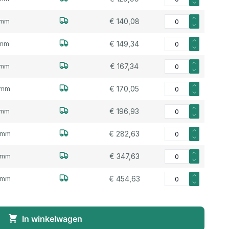
Aantal voor Neopreen
€ 140,08
0mm
Aantal voor Neopreen
€ 149,34
1mm
Aantal voor Neopreen
€ 167,34
7mm
Aantal voor Neopree
€ 170,05
0mm
Aantal voor Neopreen
€ 196,93
2mm
Aantal voor Neopree
€ 282,63
3mm
Aantal voor Neopree
€ 347,63
4mm
Aantal voor Neopree
€ 454,63
5mm
In winkelwagen