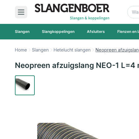
Ga naar de inhoud
Zoek
Slangen
Slangkoppelingen
Afsluiters
Flenzen en l
Home
Slangen
Hetelucht slangen
Neopreen afzuigslan
Neopreen afzuigslang NEO-1 L=4 