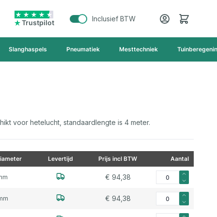
Cart
Inclusief BTW
Trustpilot
Slanghaspels
Pneumatiek
Mesttechniek
Tuinberegeni
ikt voor hetelucht, standaardlengte is 4 meter.
iameter
Levertijd
Prijs incl BTW
Aantal
Aantal voor Neopreen
€ 94,38
mm
Aantal voor Neopreen
€ 94,38
mm
Aantal voor Neopree