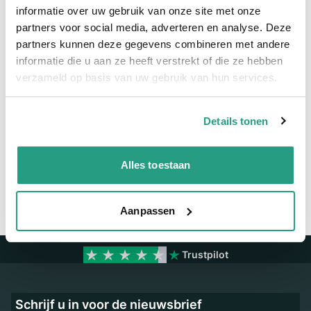
informatie over uw gebruik van onze site met onze
partners voor social media, adverteren en analyse. Deze
Meer informatie
partners kunnen deze gegevens combineren met andere
informatie die u aan ze heeft verstrekt of die ze hebben
Binnendiameter
80mm
verzameld op basis van uw gebruik van hun services.
Vragen? Neem dan nu contact op
Details tonen
We zijn beschikbaar van ma t/m vr van 08:00 tot 17:00 uur.
Neem contact met ons op
Alles toestaan
Aanpassen
Trustpilot
Schrijf u in voor de nieuwsbrief