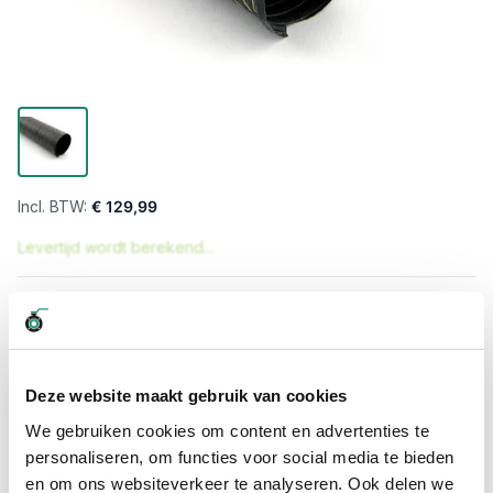
€ 129,99
Levertijd wordt berekend...
Professioneel advies
15.000 producten uit voorraad
Hoge klantbeoordelingen: 9/10
Deze website maakt gebruik van cookies
Snelle levering
We gebruiken cookies om content en advertenties te
personaliseren, om functies voor social media te bieden
Snel naar
en om ons websiteverkeer te analyseren. Ook delen we
Meer informatie