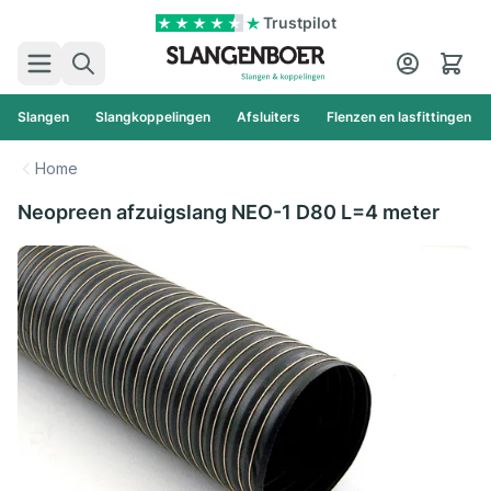
Ga naar de inhoud
Trustpilot
Zoek
Cart
Slangen
Slangkoppelingen
Afsluiters
Flenzen en lasfittingen
Home
Neopreen afzuigslang NEO-1 D80 L=4 meter