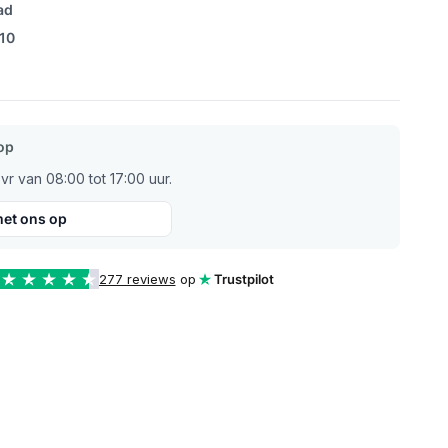
ad
/10
op
r van 08:00 tot 17:00 uur.
et ons op
277 reviews
op
Trustpilot