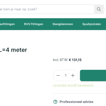
asfittingen
RVS Fittingen
Slangklemmen
Spuitpistolen
L=4 meter
€ 131,15
Aantal
Levertijd wordt berekend...
Professioneel advies