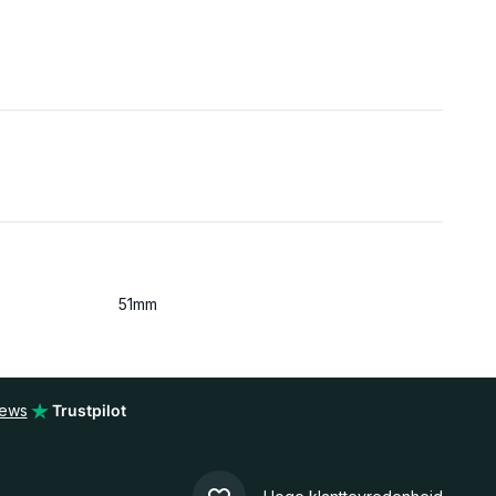
51mm
iews
Trustpilot