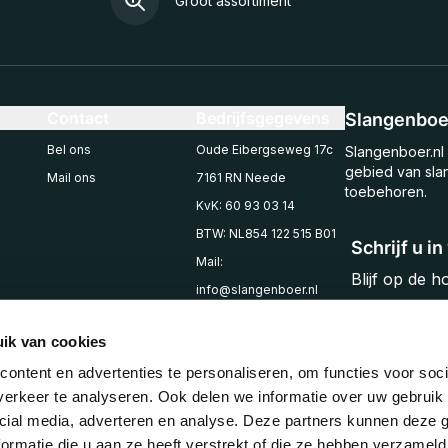
Groot assortiment
Contact
Bedrijfsgegevens
Slangenboer
Bel ons
Oude Eibergseweg 17c
Slangenboer.nl 
gebied van sla
Mail ons
7161 RN Neede
toebehoren.
KvK: 60 93 03 14
BTW: NL854 122 515 B01
Schrijf u i
Mail:
Blijf op de 
info@slangenboer.nl
Email
Tel: +31545294853
ik van cookies
ontent en advertenties te personaliseren, om functies voor soci
erkeer te analyseren. Ook delen we informatie over uw gebruik 
cial media, adverteren en analyse. Deze partners kunnen deze
ormatie die u aan ze heeft verstrekt of die ze hebben verzameld