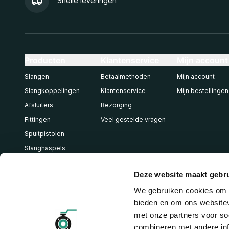
Snelle leveringen
Producten
Klantenservice
Mijn account
Slangen
Betaalmethoden
Mijn account
Slangkoppelingen
Klantenservice
Mijn bestellingen
Afsluiters
Bezorging
Fittingen
Veel gestelde vragen
Spuitpistolen
Slanghaspels
Pneumatiek
Deze website maakt gebru
We gebruiken cookies om c
bieden en om ons websitev
met onze partners voor so
combineren met andere inf