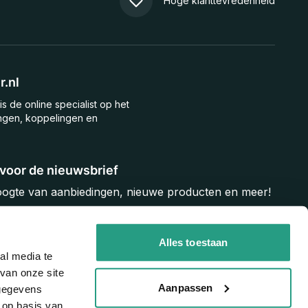
Hoge klanttevredenheid
.nl
is de online specialist op het
ngen, koppelingen en
n voor de nieuwsbrief
hoogte van aanbiedingen, nieuwe producten en meer!
Inschrijven
Alles toestaan
al media te
van onze site
Aanpassen
 gegevens
 op basis van