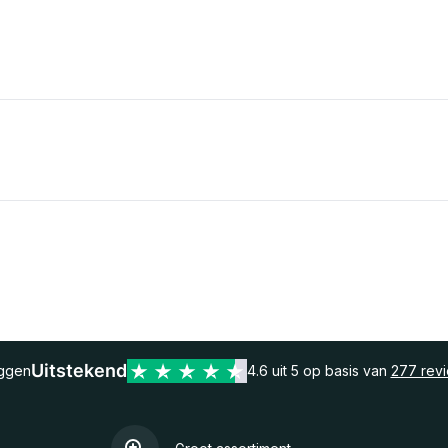
Uitstekend
eggen
4.6 uit 5 op basis van
277 rev