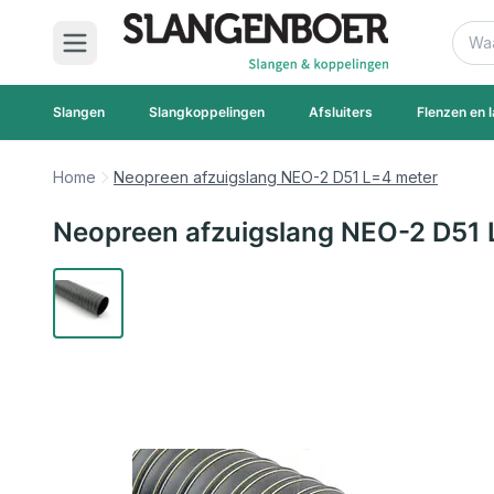
Ga naar de inhoud
Zoek
Slangen
Slangkoppelingen
Afsluiters
Flenzen en l
Home
Neopreen afzuigslang NEO-2 D51 L=4 meter
Neopreen afzuigslang NEO-2 D51 