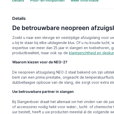
Details
Plus- en minpunten
Meer informatie
Details
De betrouwbare neopreen afzuigs
Zoekt u naar een stevige en veelzijdige afzuigslang voor u
u bij te staan bij elke uitdagende klus. Of u nu koude lu
expertise van meer dan 25 jaar in slangen en toebehoren, gar
productkwaliteit, maar ook op de
klantgerichtheid en desku
Waarom kiezen voor de NEO-2?
De neopreen afzuigslang NEO-2 staat bekend om zijn uitstek
bent van een prima prestatie, ongeacht de temperatuurfluctu
dubbellaagse opbouw van de slang, die zorgt voor extra stevi
Uw betrouwbare partner in slangen
Bij Slangenboer draait het allemaal om het vinden van de ju
of accessoires nodig hebt voor water-, lucht- of chemische
uur bestelt, heeft u uw producten meestal al de volgende we