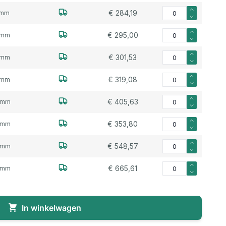
Aantal voor Neopree
€ 284,19
2mm
Aantal voor Neopree
€ 295,00
0mm
Aantal voor Neopree
€ 301,53
5mm
Aantal voor Neopree
€ 319,08
8mm
Aantal voor Neopree
€ 405,63
3mm
Aantal voor Neopree
€ 353,80
0mm
Aantal voor Neopree
€ 548,57
4mm
Aantal voor Neopree
€ 665,61
5mm
In winkelwagen