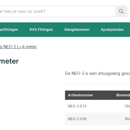
asfittingen
RVS Fittingen
Slangklemmen
Spuitpistolen
ng NEO-2 L=4 meter
 meter
De NEO-2 is een afzuigslang gesch
Artikelnummer
Binnend
Gegroepeerde productitems
NEO-2 D13
13
NEO-2 D16
16