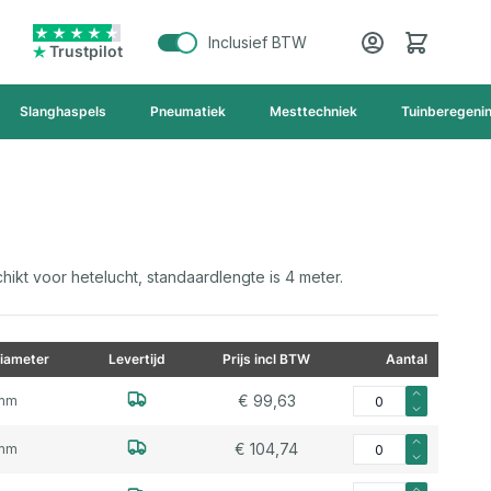
Cart
Inclusief BTW
Trustpilot
Slanghaspels
Pneumatiek
Mesttechniek
Tuinberegeni
ikt voor hetelucht, standaardlengte is 4 meter.
iameter
Levertijd
Prijs incl BTW
Aantal
Aantal voor Neopree
€ 99,63
mm
Aantal voor Neopree
€ 104,74
mm
Aantal voor Neopree