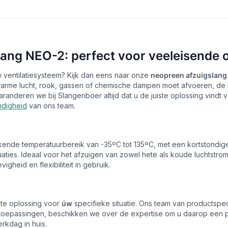
lang NEO-2: perfect voor veeleisende
w ventilatiesysteem? Kijk dan eens naar onze
neopreen afzuigslang
cht, warme lucht, rook, gassen of chemische dampen moet afvoeren,
anderen we bij Slangenboer altijd dat u de juiste oplossing vindt v
ndigheid
van ons team.
ende temperatuurbereik van -35ºC tot 135ºC, met een kortstondige 
aties. Ideaal voor het afzuigen van zowel hete als koude luchtstrom
gheid en flexibiliteit in gebruik.
iste oplossing voor
úw
specifieke situatie. Ons team van productsp
 toepassingen, beschikken we over de expertise om u daarop een pra
rkdag in huis.