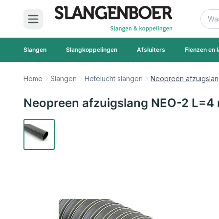
Ga naar de inhoud
Zoek
Slangen
Slangkoppelingen
Afsluiters
Flenzen en l
Home
Slangen
Hetelucht slangen
Neopreen afzuigsla
Neopreen afzuigslang NEO-2 L=4