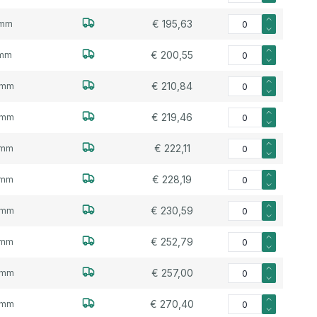
Aantal voor Neopree
€ 195,63
mm
Aantal voor Neopree
€ 200,55
mm
Aantal voor Neopree
€ 210,84
2mm
Aantal voor Neopree
€ 219,46
8mm
Aantal voor Neopreen
€ 222,11
0mm
Aantal voor Neopreen
€ 228,19
4mm
Aantal voor Neopree
€ 230,59
0mm
Aantal voor Neopree
€ 252,79
7mm
Aantal voor Neopree
€ 257,00
0mm
Aantal voor Neopree
€ 270,40
0mm