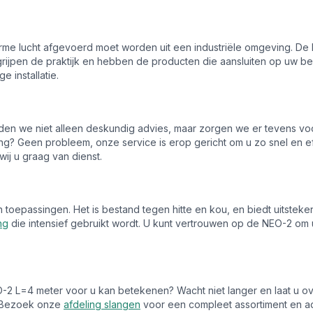
arme lucht afgevoerd moet worden uit een industriële omgeving. De 
rijpen de praktijk en hebben de producten die aansluiten op uw beho
e installatie.
ieden we niet alleen deskundig advies, maar zorgen we er tevens 
ring? Geen probleem, onze service is erop gericht om u zo snel en e
ij u graag van dienst.
n toepassingen. Het is bestand tegen hitte en kou, en biedt uitsteken
ng
die intensief gebruikt wordt. U kunt vertrouwen op de NEO-2 om 
 L=4 meter voor u kan betekenen? Wacht niet langer en laat u ove
t. Bezoek onze
afdeling slangen
voor een compleet assortiment en adv