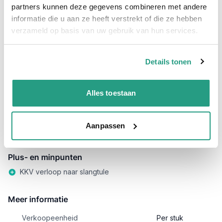
partners kunnen deze gegevens combineren met andere
informatie die u aan ze heeft verstrekt of die ze hebben
Snel naar
verzameld op basis van uw gebruik van hun services.
Details
Plus- en minpunten
Meer informatie
Details tonen
Details
Op zoek naar een Perrot koppling KKV met 90º bocht en
slangtule?
Alles toestaan
Deze koppeling is ideel voor het gebruik in ''haakse''
bochten en ideaal voor het direct monteren van uw slang op
Aanpassen
de slangpilaar.
Plus- en minpunten
KKV verloop naar slangtule
Meer informatie
Verkoopeenheid
Per stuk