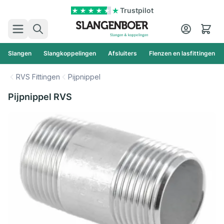
Ga naar de inhoud
Trustpilot
Zoek
Cart
Slangen
Slangkoppelingen
Afsluiters
Flenzen en lasfittingen
RVS Fittingen
Pijpnippel
Pijpnippel RVS