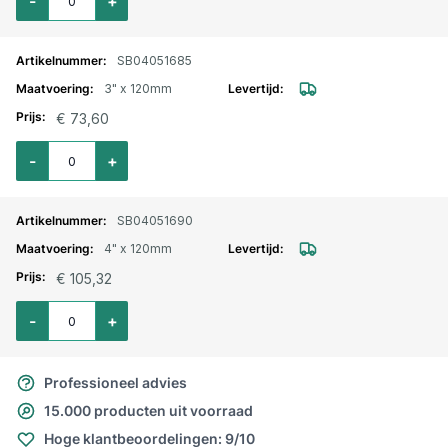
-
+
SB04051685
3" x 120mm
€ 73,60
Aantal voor Pijpnippel RVS nr. 23 buitendraad 3" x120mm
-
+
SB04051690
4" x 120mm
€ 105,32
Aantal voor Pijpnippel RVS nr. 23 buitendraad 4" x120mm
-
+
Professioneel advies
15.000 producten uit voorraad
Hoge klantbeoordelingen: 9/10