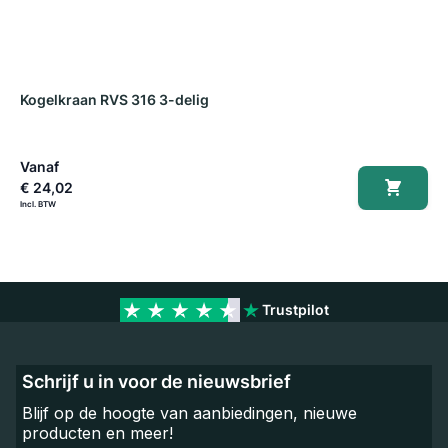
Kogelkraan RVS 316 3-delig
V
Vanaf
V
€ 24,02
€
Trustpilot
Schrijf u in voor de nieuwsbrief
Blijf op de hoogte van aanbiedingen, nieuwe
producten en meer!