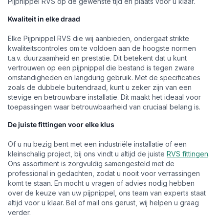
Pijpnippel RVS op de gewenste tijd en plaats voor u klaar.
Kwaliteit in elke draad
Elke Pijpnippel RVS die wij aanbieden, ondergaat strikte
kwaliteitscontroles om te voldoen aan de hoogste normen
t.a.v. duurzaamheid en prestatie. Dit betekent dat u kunt
vertrouwen op een pijpnippel die bestand is tegen zware
omstandigheden en langdurig gebruik. Met de specificaties
zoals de dubbele buitendraad, kunt u zeker zijn van een
stevige en betrouwbare installatie. Dit maakt het ideaal voor
toepassingen waar betrouwbaarheid van cruciaal belang is.
De juiste fittingen voor elke klus
Of u nu bezig bent met een industriële installatie of een
kleinschalig project, bij ons vindt u altijd de juiste
RVS fittingen
.
Ons assortiment is zorgvuldig samengesteld met de
professional in gedachten, zodat u nooit voor verrassingen
komt te staan. En mocht u vragen of advies nodig hebben
over de keuze van uw pijpnippel, ons team van experts staat
altijd voor u klaar. Bel of mail ons gerust, wij helpen u graag
verder.