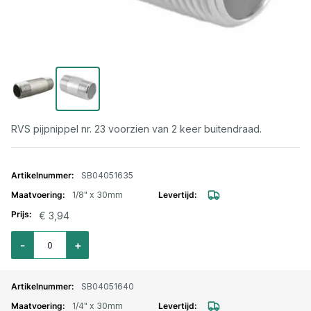
RVS pijpnippel nr. 23 voorzien van 2 keer buitendraad.
Gegroepeerde productitems
SB04051635
1/8" x 30mm
€ 3,94
Aantal voor Pijpnippel RVS nr. 23 buitendraad 1/8" x30mm
-
+
SB04051640
1/4" x 30mm