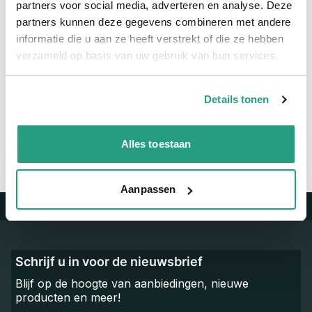
partners voor social media, adverteren en analyse. Deze
Materiaal
Verzinkt
partners kunnen deze gegevens combineren met andere
informatie die u aan ze heeft verstrekt of die ze hebben
verzameld op basis van uw gebruik van hun services.
Vragen? Neem dan nu contact op
We zijn beschikbaar van ma t/m vr van 08:00 tot 17:00 uur.
Details tonen
Neem contact met ons op
Alles toestaan
Aanpassen
Trustpilot
Schrijf u in voor de nieuwsbrief
Blijf op de hoogte van aanbiedingen, nieuwe
producten en meer!