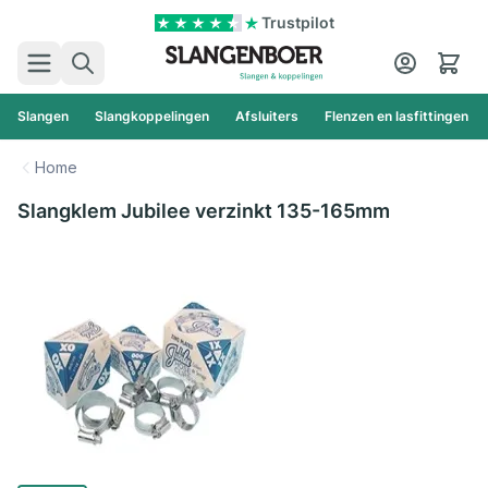
Ga naar de inhoud
Trustpilot
Zoek
Cart
Slangen
Slangkoppelingen
Afsluiters
Flenzen en lasfittingen
Home
Slangklem Jubilee verzinkt 135-165mm