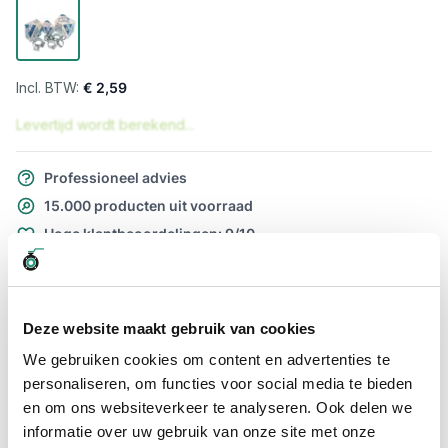
€ 2,59
Levertijd wordt berekend...
Professioneel advies
15.000 producten uit voorraad
Hoge klantbeoordelingen: 9/10
Snelle levering
Snel naar
Deze website maakt gebruik van cookies
Meer informatie
We gebruiken cookies om content en advertenties te
personaliseren, om functies voor social media te bieden
Meer informatie
en om ons websiteverkeer te analyseren. Ook delen we
informatie over uw gebruik van onze site met onze
Maatvoering koppeling
135 - 165mm