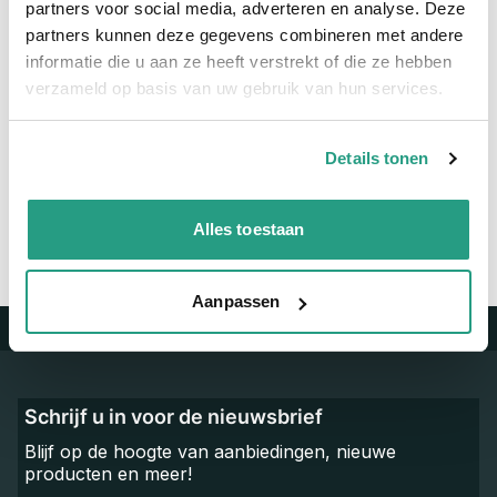
partners voor social media, adverteren en analyse. Deze
Materiaal
Verzinkt
partners kunnen deze gegevens combineren met andere
informatie die u aan ze heeft verstrekt of die ze hebben
verzameld op basis van uw gebruik van hun services.
Vragen? Neem dan nu contact op
We zijn beschikbaar van ma t/m vr van 08:00 tot 17:00 uur.
Details tonen
Neem contact met ons op
Alles toestaan
Aanpassen
Trustpilot
Schrijf u in voor de nieuwsbrief
Blijf op de hoogte van aanbiedingen, nieuwe
producten en meer!