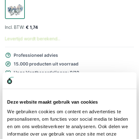
€ 1,74
Levertijd wordt berekend...
Professioneel advies
15.000 producten uit voorraad
Hoge klantbeoordelingen: 9/10
Snelle levering
Snel naar
Deze website maakt gebruik van cookies
Meer informatie
We gebruiken cookies om content en advertenties te
personaliseren, om functies voor social media te bieden
Meer informatie
en om ons websiteverkeer te analyseren. Ook delen we
informatie over uw gebruik van onze site met onze
Maatvoering koppeling
60 - 80mm