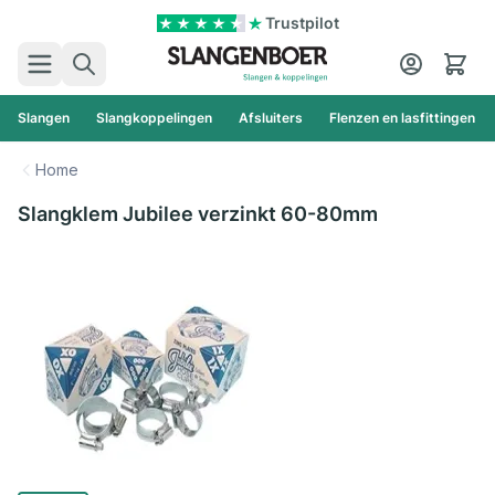
Ga naar de inhoud
Trustpilot
Zoek
Cart
Slangen
Slangkoppelingen
Afsluiters
Flenzen en lasfittingen
Home
Slangklem Jubilee verzinkt 60-80mm