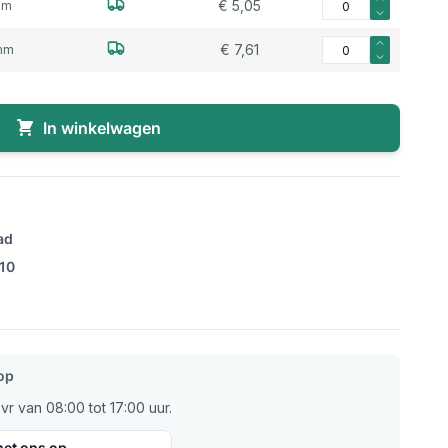
€ 5,05
mm
Aantal voor Slangve
€ 7,61
mm
In winkelwagen
ad
/10
op
r van 08:00 tot 17:00 uur.
et ons op