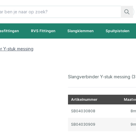
asfittingen
RVS Fittingen
Slangklemmen
Spuitpistolen
r Y-stuk messing
Slangverbinder Y-stuk messing (3 
Artikelnummer
Maatvo
Gegroepeerde productitems
SB04030808
8
SB04030909
9