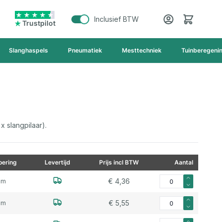
Cart
Inclusief BTW
Trustpilot
Slanghaspels
Pneumatiek
Mesttechniek
Tuinberegeni
x slangpilaar).
ering
Levertijd
Prijs incl BTW
Aantal
Aantal voor Slangve
€ 4,36
mm
Aantal voor Slangve
€ 5,55
mm
Aantal voor Slangve