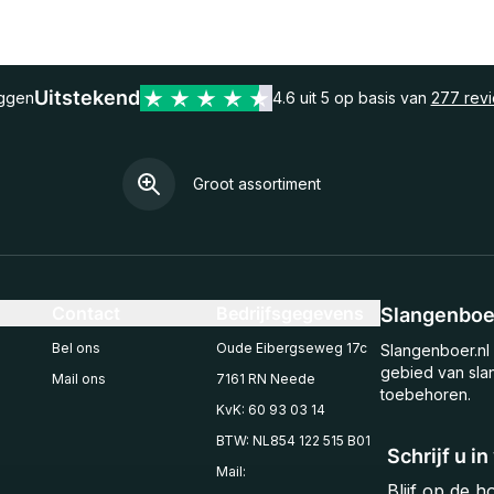
Uitstekend
eggen
4.6 uit 5 op basis van
277 rev
Groot assortiment
Contact
Bedrijfsgegevens
Slangenboer
Bel ons
Oude Eibergseweg 17c
Slangenboer.nl 
gebied van sla
Mail ons
7161 RN Neede
toebehoren.
KvK: 60 93 03 14
BTW: NL854 122 515 B01
Schrijf u i
Mail:
Blijf op de 