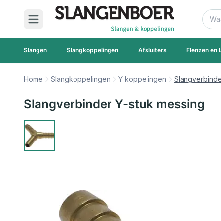
Ga naar de inhoud
Zoek
Slangen
Slangkoppelingen
Afsluiters
Flenzen en l
Home
Slangkoppelingen
Y koppelingen
Slangverbinde
Slangverbinder Y-stuk messing