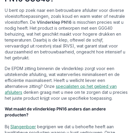
U bent op zoek naar een betrouwbare afsluiter voor diverse
vloeistoftoepassingen, zoals koud en warm water of neutrale
vloeistoffen. De
Vlinderklep PN16
is misschien precies wat u
nodig heeft. Het product is ontworpen met een GGG40
behuizing, wat het geschikt maakt voor hogere drukken en
temperaturen. Daarbij is de klep, oftewel de schijf,
vervaardigd uit roestvrij staal (RVS), wat garant staat voor
duurzaamheid en betrouwbaarheid, ongeacht hoe intensief u
het gebruikt.
De EPDM zitting binnenin de vlinderklep zorgt voor een
uitstekende afsluiting, wat waterverlies minimaliseert en de
efficiëntie maximaliseert. Heeft u wellicht liever een
alternatieve zitting? Onze
specialisten op het gebied van
afsluiters
denken graag met u mee om te zorgen dat u precies
het juiste product krijgt voor uw specifieke toepassing.
Wat maakt de vlinderklep PN16 anders dan andere
producten?
Bij
Slangenboer
begrijpen we dat u behoefte heeft aan
kwalitatieve producten waarop u kunt vertrouwen. Onze