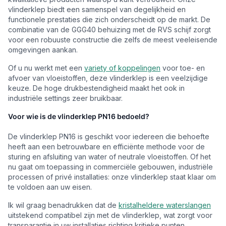
vlinderklep biedt een samenspel van degelijkheid en
functionele prestaties die zich onderscheidt op de markt. De
combinatie van de GGG40 behuizing met de RVS schijf zorgt
voor een robuuste constructie die zelfs de meest veeleisende
omgevingen aankan.
Of u nu werkt met een
variety of koppelingen
voor toe- en
afvoer van vloeistoffen, deze vlinderklep is een veelzijdige
keuze. De hoge drukbestendigheid maakt het ook in
industriële settings zeer bruikbaar.
Voor wie is de vlinderklep PN16 bedoeld?
De vlinderklep PN16 is geschikt voor iedereen die behoefte
heeft aan een betrouwbare en efficiënte methode voor de
sturing en afsluiting van water of neutrale vloeistoffen. Of het
nu gaat om toepassing in commerciële gebouwen, industriële
processen of privé installaties: onze vlinderklep staat klaar om
te voldoen aan uw eisen.
Ik wil graag benadrukken dat de
kristalheldere waterslangen
uitstekend compatibel zijn met de vlinderklep, wat zorgt voor
transparantie in uw installaties richting kritieke punten.