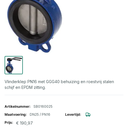
Vlinderklep PN16 met GGG40 behuizing en roestvrij stalen
schijf en EPDM zitting.
Gegroepeerde productitems
SB0160025
DN25 / PN16
€ 190,97