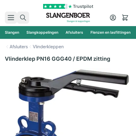
Ga naar de inhoud
Trustpilot
Zoek
Cart
Slangen
Slangkoppelingen
Afsluiters
Flenzen en lasfittingen
Afsluiters
Vlinderkleppen
Vlinderklep PN16 GGG40 / EPDM zitting