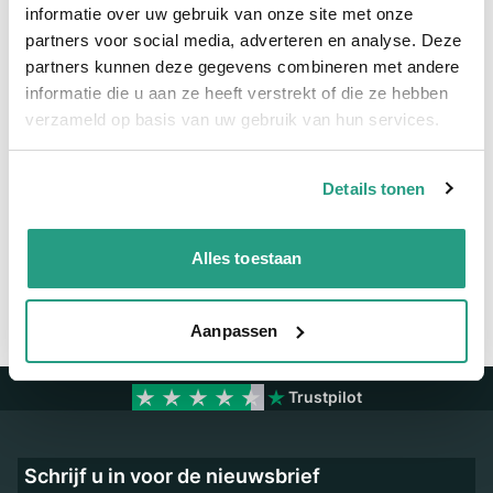
informatie over uw gebruik van onze site met onze
partners voor social media, adverteren en analyse. Deze
Meer informatie
partners kunnen deze gegevens combineren met andere
informatie die u aan ze heeft verstrekt of die ze hebben
Binnendiameter
75mm
verzameld op basis van uw gebruik van hun services.
Vragen? Neem dan nu contact op
Details tonen
We zijn beschikbaar van ma t/m vr van 08:00 tot 17:00 uur.
Neem contact met ons op
Alles toestaan
Aanpassen
Trustpilot
Schrijf u in voor de nieuwsbrief