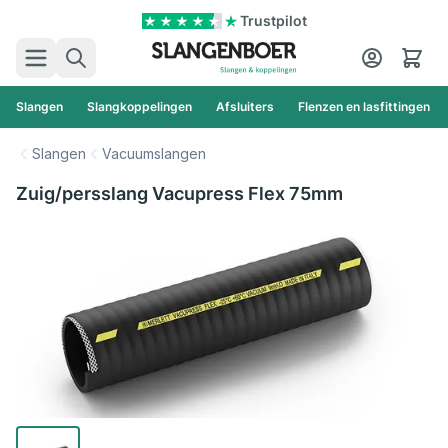
Ga naar de inhoud
Trustpilot
Zoek
Cart
Slangen
Slangkoppelingen
Afsluiters
Flenzen en lasfittingen
Slangen
Vacuumslangen
Zuig/persslang Vacupress Flex 75mm