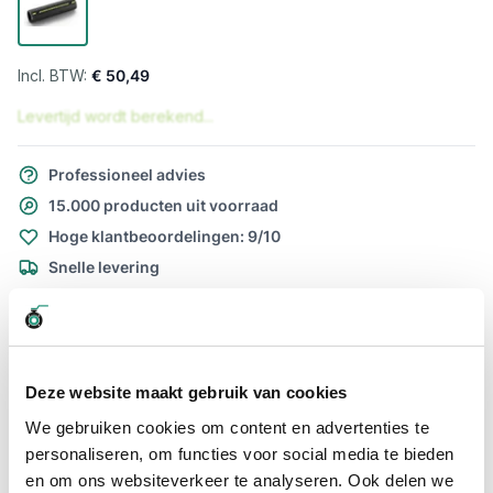
€ 50,49
Levertijd wordt berekend...
Professioneel advies
15.000 producten uit voorraad
Hoge klantbeoordelingen: 9/10
Snelle levering
Snel naar
Plus- en minpunten
Meer informatie
Deze website maakt gebruik van cookies
Plus- en minpunten
We gebruiken cookies om content en advertenties te
personaliseren, om functies voor social media te bieden
Merlett Vacupress flex inwendig 75mm
en om ons websiteverkeer te analyseren. Ook delen we
Flexibele PVC zuig-/persslang