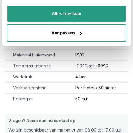
Meest voorkomende aanzuigslang
Alles toestaan
Per meter te bestellen (50 meter = rollengte)
Meer informatie
Aanpassen
Materiaal binnenwand
PVC
Materiaal buitenwand
PVC
Temperatuurbereik
-20ºC tot +60ºC
Werkdruk
4 bar
Verkoopeenheid
Per meter / 50 meter
Rollengte
50 mtr
Vragen? Neem dan nu contact op
We zijn beschikbaar van ma t/m vr van 08:00 tot 17:00 uur.