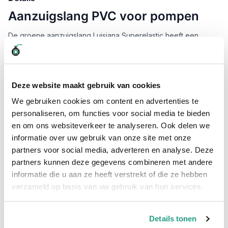
Aanzuigslang PVC voor pompen
De groene aanzuigslang Luisiana Superelastic heeft een
kunststof spiraal en wordt veelvuldig gebruikt voor het
aanzuigen van o.a. grondwater. De aanzuigslang is de meest
verkochte zuigslang voor het gebruik bij pompen.
De flexibele aanzuigslang kenmerkt zich door zijn groen
Deze website maakt gebruik van cookies
(transparante) kleur en is door de kunststofspiraal zeer
We gebruiken cookies om content en advertenties te
flexibel. De aanzuigslang kopen in combinatie met een
personaliseren, om functies voor social media te bieden
voetklep?
en om ons websiteverkeer te analyseren. Ook delen we
De slang is per meter te bestellen, max rollengte is 50 meter.
informatie over uw gebruik van onze site met onze
partners voor social media, adverteren en analyse. Deze
partners kunnen deze gegevens combineren met andere
informatie die u aan ze heeft verstrekt of die ze hebben
verzameld op basis van uw gebruik van hun services.
Plus- en minpunten
Zeer flexibel
Details tonen
Zuigslang voor pompen