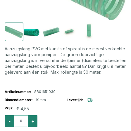
Aanzuigslang PVC met kunststof spiraal is de meest verkochte
aanzuigslang voor pompen. De groen doorzichtige
aanzuigslang is in verschillende (binnen)diameters te bestellen
per meter, bestelt u bijvoorbeeld aantal 8? Dan krijgt u 8 meter
geleverd aan één stuk. Max. rollengte is 50 meter.
Gegroepeerde productitems
SB01651030
19mm
€ 4,55
Aantal voor Zuigslang Luisiana Superelastic 19mm
-
+