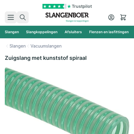
Ga naar de inhoud
Trustpilot
Zoek
Cart
Slangen
Slangkoppelingen
Afsluiters
Flenzen en lasfittingen
Slangen
Vacuumslangen
Zuigslang met kunststof spiraal