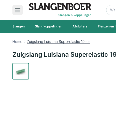
Ga naar de inhoud
Zoek
Slangen
Slangkoppelingen
Afsluiters
Flenzen en l
Home
Zuigslang Luisiana Superelastic 19mm
Zuigslang Luisiana Superelastic 