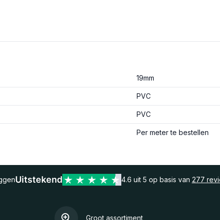
19mm
PVC
PVC
Per meter te bestellen
Uitstekend
eggen
4.6 uit 5 op basis van
277 rev
Groot assortiment