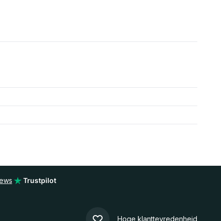
iews
Trustpilot
Hoge klanttevredenheid