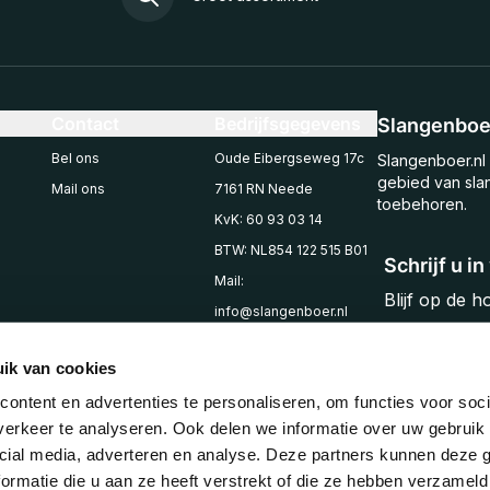
Contact
Bedrijfsgegevens
Slangenboer
Bel ons
Oude Eibergseweg 17c
Slangenboer.nl 
gebied van sla
Mail ons
7161 RN Neede
toebehoren.
KvK: 60 93 03 14
BTW: NL854 122 515 B01
Schrijf u i
Mail:
Blijf op de 
info@slangenboer.nl
Email
Tel: +31545294853
ik van cookies
ontent en advertenties te personaliseren, om functies voor soci
erkeer te analyseren. Ook delen we informatie over uw gebruik 
cial media, adverteren en analyse. Deze partners kunnen deze
ormatie die u aan ze heeft verstrekt of die ze hebben verzameld