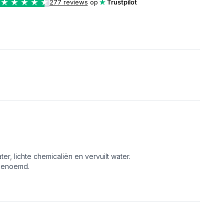
277 reviews
op
Trustpilot
, lichte chemicaliën en vervuilt water.
 genoemd.