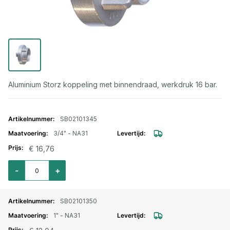
Aluminium Storz koppeling met binnendraad, werkdruk 16 bar.
Gegroepeerde productitems
SB02101345
3/4" - NA31
€ 16,76
Aantal voor Storz lm. aansluitstuk binnendraad 3/4" - NA31
-
+
SB02101350
1" - NA31