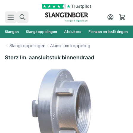
Ga naar de inhoud
Trustpilot
Zoek
Cart
Slangen
Slangkoppelingen
Afsluiters
Flenzen en lasfittingen
Slangkoppelingen
Aluminium koppeling
Storz lm. aansluitstuk binnendraad