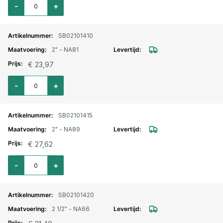
-
+
SB02101410
2" - NA81
€ 23,97
Aantal voor Storz lm. aansluitstuk binnendraad 2" - NA81
-
+
SB02101415
2" - NA89
€ 27,62
Aantal voor Storz lm. aansluitstuk binnendraad 2" - NA89
-
+
SB02101420
2 1/2" - NA66