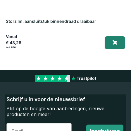
Storz lm. aansluitstuk binnendraad draaibaar
S
Vanaf
V
€ 43,28
€
Trustpilot
Schrijf u in voor de nieuwsbrief
Blijf op de hoogte van aanbiedingen, nieuwe
producten en meer!
Email
Inschrijven