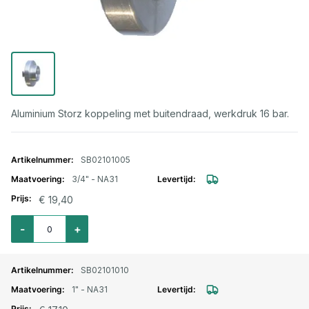
Aluminium Storz koppeling met buitendraad, werkdruk 16 bar.
Gegroepeerde productitems
SB02101005
3/4" - NA31
€ 19,40
Aantal voor Storz lm. aansluitstuk buitendraad 3/4"- NA31
-
+
SB02101010
1" - NA31