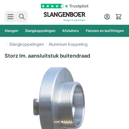
Ga naar de inhoud
Trustpilot
Zoek
Cart
Slangen
Slangkoppelingen
Afsluiters
Flenzen en lasfittingen
Slangkoppelingen
Aluminium koppeling
Storz lm. aansluitstuk buitendraad