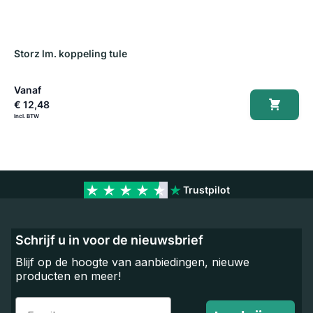
Storz lm. koppeling tule
S
Vanaf
V
€ 12,48
€
Trustpilot
Schrijf u in voor de nieuwsbrief
Blijf op de hoogte van aanbiedingen, nieuwe
producten en meer!
Email