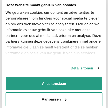
vettige voedingsmiddelen. Slang is voldoet aan de norm
Deze website maakt gebruik van cookies
EN1935/2004, 2023/2006, FDA, BgVV en RAL.
We gebruiken cookies om content en advertenties te
Slang is per meter te bestellen, bestelt u aantal 6, dan krijgt u
personaliseren, om functies voor social media te bieden
bijvoorbeeld 6 meter aan één stuk geleverd.
en om ons websiteverkeer te analyseren. Ook delen we
informatie over uw gebruik van onze site met onze
Plus- en minpunten
partners voor social media, adverteren en analyse. Deze
partners kunnen deze gegevens combineren met andere
Flexibele zuivelslang 10 bar met stalen spiraal
informatie die u aan ze heeft verstrekt of die ze hebben
FDA keurmerk
verzameld op basis van uw gebruik van hun services.
Per meter te bestellen, max lengte is 40 meter
Details tonen
Meer informatie
Temperatuurbereik
-30ºC tot +100ºC
Alles toestaan
Barstdruk
40 bar
Werkdruk
16 bar
Aanpassen
Verkoopeenheid
Per meter