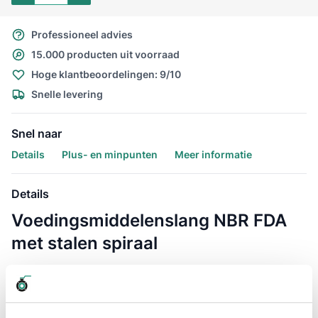
Professioneel advies
15.000 producten uit voorraad
Hoge klantbeoordelingen: 9/10
Snelle levering
Snel naar
Details
Plus- en minpunten
Meer informatie
Details
Voedingsmiddelenslang NBR FDA
met stalen spiraal
Voedingsmiddelenslang NBR met stalen spiraal 10 bar is een
flexibele (zuivel)slang en is geschikt in een omgeving waar
flexibiliteit en een bestendigheid tegen zware
werkomstandigheden vereist zijn. Geschikt voor doorvoer van