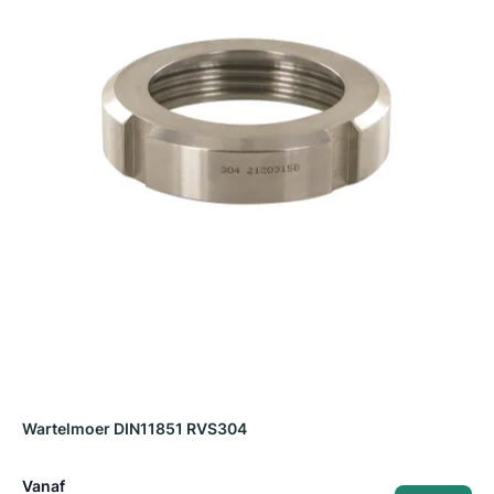
Wartelmoer DIN11851 RVS304
A
Vanaf
V