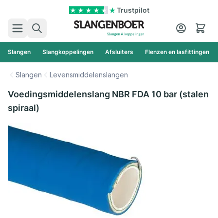
Ga naar de inhoud
Trustpilot
Zoek
Cart
Slangen
Slangkoppelingen
Afsluiters
Flenzen en lasfittingen
Slangen
Levensmiddelenslangen
Voedingsmiddelenslang NBR FDA 10 bar (stalen
spiraal)