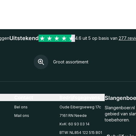
Uitstekend
eggen
4.6 uit 5 op basis van
277 rev
Groot assortiment
Contact
Bedrijfsgegevens
Slangenboer
Bel ons
Oude Eibergseweg 17c
Slangenboer.nl 
gebied van sla
Mail ons
7161 RN Neede
toebehoren.
KvK: 60 93 03 14
BTW: NL854 122 515 B01