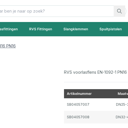
asfittingen
RVS Fittingen
Slangklemmen
Spuitpistolen
316 PN16
RVS voorlasflens EN-1092-1 PN16 k
Artikelnummer
Maatv
Gegroepeerde productitems
SB04057007
DN25-
SB04057008
DN32-