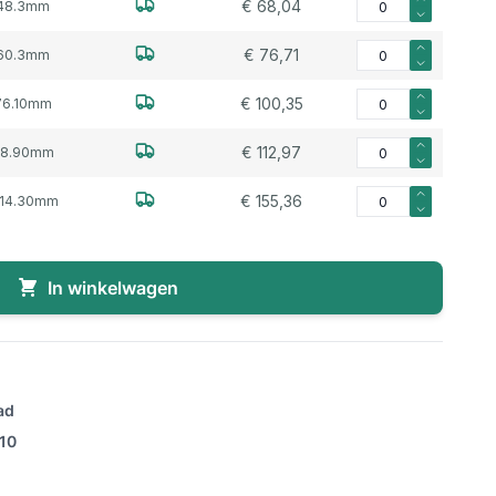
€ 68,04
48.3mm
Aantal voor Voorlasf
€ 76,71
60.3mm
Aantal voor Voorlasf
€ 100,35
76.10mm
Aantal voor Voorlas
€ 112,97
88.90mm
Aantal voor Voorlasf
€ 155,36
114.30mm
In winkelwagen
ad
/10