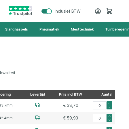
Cart
Inclusief BTW
Trustpilot
Slanghaspels
Pneumatiek
Mesttechniek
Tuinberegeni
waliteit.
oering
Levertijd
Prijs incl BTW
Aantal
Aantal voor Voorlasf
€ 38,70
33.7mm
Aantal voor Voorlasf
€ 59,93
42.4mm
Aantal voor Voorlas