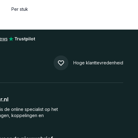
Per stuk
iews
Trustpilot
Hoge klanttevredenheid
.nl
is de online specialist op het
ngen, koppelingen en