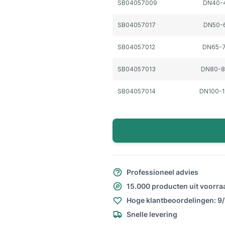
SB04057009
DN40-
SB04057017
DN50-
SB04057012
DN65-
SB04057013
DN80-
SB04057014
DN100-
Professioneel advies
15.000 producten uit voorra
Hoge klantbeoordelingen: 9
Snelle levering