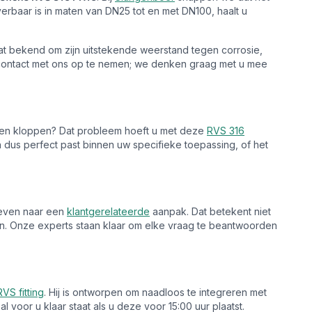
erbaar is in maten van DN25 tot en met DN100, haalt u
aat bekend om zijn uitstekende weerstand tegen corrosie,
m contact met ons op te nemen; we denken graag met u mee
oeten kloppen? Dat probleem hoeft u met deze
RVS 316
dus perfect past binnen uw specifieke toepassing, of het
reven naar een
klantgerelateerde
aanpak. Dat betekent niet
. Onze experts staan klaar om elke vraag te beantwoorden
RVS fitting
. Hij is ontworpen om naadloos te integreren met
voor u klaar staat als u deze voor 15:00 uur plaatst.