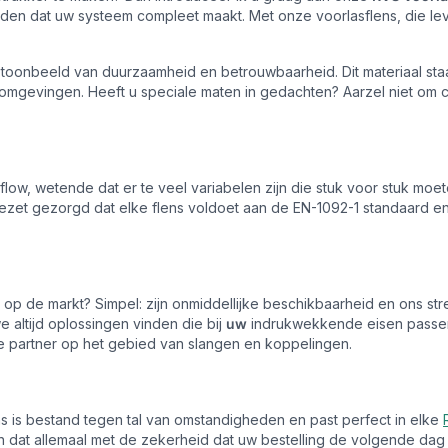
nden dat uw systeem compleet maakt. Met onze voorlasflens, die lev
n toonbeeld van duurzaamheid en betrouwbaarheid. Dit materiaal st
e omgevingen. Heeft u speciale maten in gedachten? Aarzel niet o
flow, wetende dat er te veel variabelen zijn die stuk voor stuk m
et gezorgd dat elke flens voldoet aan de EN-1092-1 standaard en 
op de markt? Simpel: zijn onmiddellijke beschikbaarheid en ons st
we altijd oplossingen vinden die bij
uw
indrukwekkende eisen passen
te partner op het gebied van slangen en koppelingen.
lens is bestand tegen tal van omstandigheden en past perfect in elke
 dat allemaal met de zekerheid dat uw bestelling de volgende dag al 