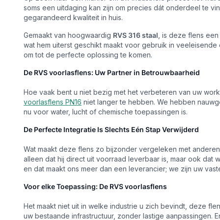
soms een uitdaging kan zijn om precies dát onderdeel te vi
gegarandeerd kwaliteit in huis.
Gemaakt van hoogwaardig
RVS 316 staal
, is deze flens ee
wat hem uiterst geschikt maakt voor gebruik in veeleisend
om tot de perfecte oplossing te komen.
De RVS voorlasflens: Uw Partner in Betrouwbaarheid
Hoe vaak bent u niet bezig met het verbeteren van uw work
voorlasflens PN16
niet langer te hebben. We hebben nauwgez
nu voor water, lucht of chemische toepassingen is.
De Perfecte Integratie Is Slechts Eén Stap Verwijderd
Wat maakt deze flens zo bijzonder vergeleken met anderen 
alleen dat hij direct uit voorraad leverbaar is, maar ook dat 
en dat maakt ons meer dan een leverancier; we zijn uw vas
Voor elke Toepassing: De RVS voorlasflens
Het maakt niet uit in welke industrie u zich bevindt, deze f
uw bestaande infrastructuur, zonder lastige aanpassingen. En