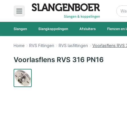
Ga naar de inhoud
Zoek
Slangen
Slangkoppelingen
Afsluiters
Flenzen en l
Home
RVS Fittingen
RVS lasfittingen
Voorlasflens RVS 
Voorlasflens RVS 316 PN16