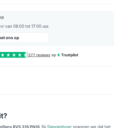
op
r van 08:00 tot 17:00 uur.
et ons op
277 reviews
op
Trustpilot
it?
sflens RVS 316 PN16
. Bij
Slangenboer
snappen we dat het