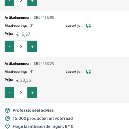
-
+
SB04121565
3"
€ 16,87
Aantal voor Halve sok RVS binnendraad 3"
-
+
SB04121570
4"
€ 30,36
Aantal voor Halve sok RVS binnendraad 4"
-
+
Professioneel advies
15.000 producten uit voorraad
Hoge klantbeoordelingen: 9/10