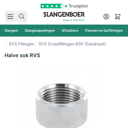
Ga naar de inhoud
Trustpilot
Zoek
Cart
Slangen
Slangkoppelingen
Afsluiters
Flenzen en lasfittingen
RVS Fittingen
RVS Draadfittingen BSP (Gasdraad)
Halve sok RVS