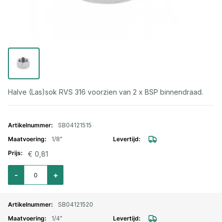
Halve (Las)sok RVS 316 voorzien van 2 x BSP binnendraad.
Gegroepeerde productitems
SB04121515
1/8"
€ 0,81
Aantal voor Halve sok RVS binnendraad 1/8"
-
+
SB04121520
1/4"