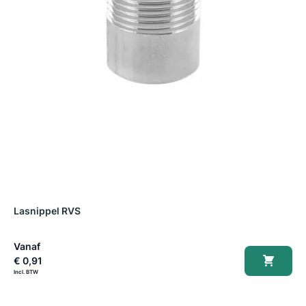
Lasnippel RVS
V
Vanaf
V
€ 0,91
€