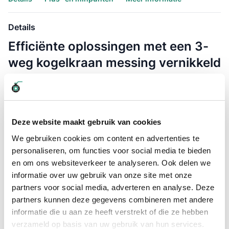
Details
Efficiënte oplossingen met een 3-
weg kogelkraan messing vernikkeld
met L-boring
Heeft u ooit overwogen om uw huidige koppelingssystemen
te verbeteren met een 3-weg kogelkraan messing vernikkeld
met L-boring? Vraagt u zich af welke impact dit product kan
Deze website maakt gebruik van cookies
hebben op uw installatie? Sta mij toe om u door de
We gebruiken cookies om content en advertenties te
mogelijkheden en voordelen van dit fantastische product te
leiden.
personaliseren, om functies voor social media te bieden
en om ons websiteverkeer te analyseren. Ook delen we
Optimale controle en veelzijdigheid
informatie over uw gebruik van onze site met onze
partners voor social media, adverteren en analyse. Deze
Neem even de tijd en stel u voor: een oplossing die niet alleen
verfijnd is, maar ook praktisch en robuust. De 3-weg
partners kunnen deze gegevens combineren met andere
kogelkranen, vervaardigd uit messing en afgewerkt met een
informatie die u aan ze heeft verstrekt of die ze hebben
duurzame nikkellaag, bieden net die balans. Of u nu werkt met
verzameld op basis van uw gebruik van hun services.