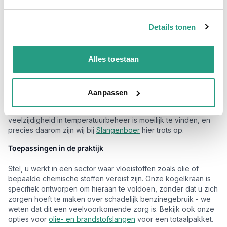
water, perslucht, vacuüm,
chemie
of andere vloeistoffen, deze
kraan is uitgerust om diverse media te handhaven tot een
indrukwekkende druk van 55 bar.
Details tonen
Nauwkeurige bediening en duurzaamheid
Onze klanten prijzen de duurzaamheid van deze kogelkraan,
Alles toestaan
maar het is de precisie die werkelijk overtuigt. Met de L-boring
configuratie kunt u de vloeistofstroom efficiënt dirigeren naar
de gewenste uitgangen. Overweeg de kogelkraan aan uw
Aanpassen
installatie toe te voegen voor een bestendigheid tegen
temperaturen van -20ºC tot een warme 120ºC! Een dergelijke
veelzijdigheid in temperatuurbeheer is moeilijk te vinden, en
precies daarom zijn wij bij
Slangenboer
hier trots op.
Toepassingen in de praktijk
Stel, u werkt in een sector waar vloeistoffen zoals olie of
bepaalde chemische stoffen vereist zijn. Onze kogelkraan is
specifiek ontworpen om hieraan te voldoen, zonder dat u zich
zorgen hoeft te maken over schadelijk benzinegebruik - we
weten dat dit een veelvoorkomende zorg is. Bekijk ook onze
opties voor
olie- en brandstofslangen
voor een totaalpakket.