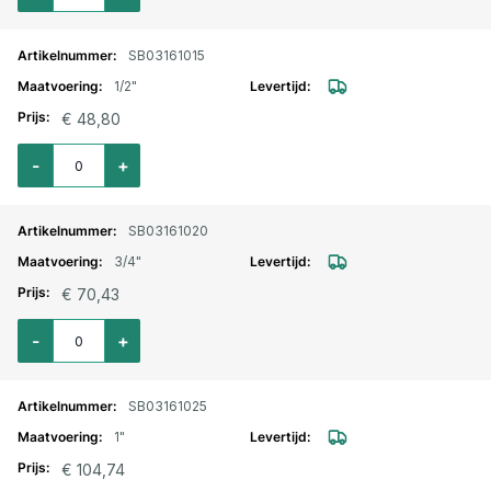
SB03161015
1/2"
€ 48,80
Aantal voor Kogelkraan messing vernikkeld met L-boring 1/2"
-
+
SB03161020
3/4"
€ 70,43
Aantal voor Kogelkraan messing vernikkeld met L-boring 3/4"
-
+
SB03161025
1"
€ 104,74