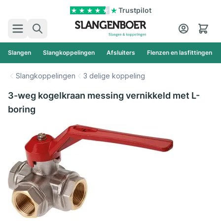
Ga naar de inhoud
Trustpilot
Zoek
Cart
Slangen
Slangkoppelingen
Afsluiters
Flenzen en lasfittingen
Slangkoppelingen
3 delige koppeling
3-weg kogelkraan messing vernikkeld met L-
boring