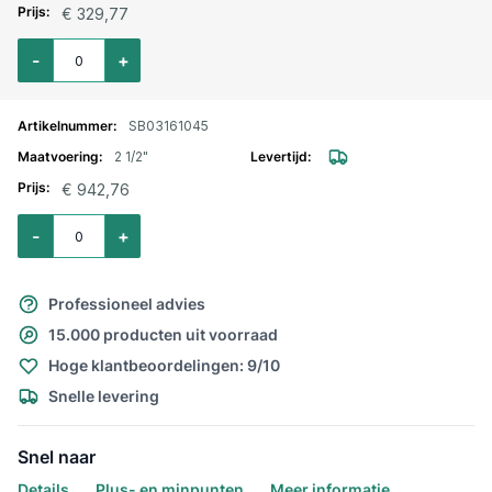
€ 329,77
Aantal voor Kogelkraan messing vernikkeld met L-boring 2"
-
+
SB03161045
2 1/2"
€ 942,76
Aantal voor Kogelkraan messing vernikkeld met L-boring 2.1/2"
-
+
Professioneel advies
15.000 producten uit voorraad
Hoge klantbeoordelingen: 9/10
Snelle levering
Snel naar
Details
Plus- en minpunten
Meer informatie