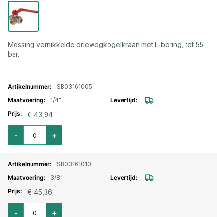
Messing vernikkelde driewegkogelkraan met L-boring, tot 55
bar.
Gegroepeerde productitems
SB03161005
1/4"
€ 43,94
Aantal voor Kogelkraan messing vernikkeld met L-boring 1/4"
-
+
SB03161010
3/8"
€ 45,36
Aantal voor Kogelkraan messing vernikkeld met L-boring 3/8"
-
+